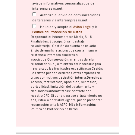
avisos informativos personalizados de
interempresas.net
Autorizo el envío de comunicaciones
de terceros vía interempresas.net
He leído y acepto el
Aviso Legal
y la
Política de Protección de Datos
Responsable:
Interempresas Media, S.L.U.
Finalidades:
Suscripción a nuestra(s)
newsletter(s). Gestión de cuenta de usuario.
Envío de emails relacionados con la misma o
relativos a intereses similares o
asociados.
Conservación:
mientras dure la
relación con Ud., o mientras sea necesario para
llevar a cabo las finalidades especificadas
Cesión:
Los datos pueden cederse a otras
empresas del
grupo
por motivos de gestión interna.
Derechos:
Acceso, rectificación, oposición, supresión,
portabilidad, limitación del tratatamiento y
decisiones automatizadas:
contacte con
nuestro DPD
. Si considera que el tratamiento no
se ajusta a la normativa vigente, puede presentar
reclamación ante la
AEPD
.
Más información:
Política de Protección de Datos