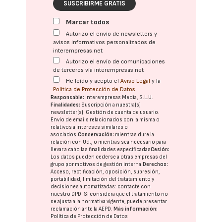
SUSCRIBIRME GRATIS
Marcar todos
Autorizo el envío de newsletters y
avisos informativos personalizados de
interempresas.net
Autorizo el envío de comunicaciones
de terceros vía interempresas.net
He leído y acepto el
Aviso Legal
y la
Política de Protección de Datos
Responsable:
Interempresas Media, S.L.U.
Finalidades:
Suscripción a nuestra(s)
newsletter(s). Gestión de cuenta de usuario.
Envío de emails relacionados con la misma o
relativos a intereses similares o
asociados.
Conservación:
mientras dure la
relación con Ud., o mientras sea necesario para
llevar a cabo las finalidades especificadas
Cesión:
Los datos pueden cederse a otras
empresas del
grupo
por motivos de gestión interna.
Derechos:
Acceso, rectificación, oposición, supresión,
portabilidad, limitación del tratatamiento y
decisiones automatizadas:
contacte con
nuestro DPD
. Si considera que el tratamiento no
se ajusta a la normativa vigente, puede presentar
reclamación ante la
AEPD
.
Más información:
Política de Protección de Datos