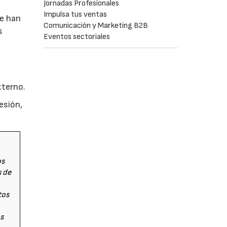
Jornadas Profesionales
Impulsa tus ventas
se han
Comunicación y Marketing B2B
s
Eventos sectoriales
s
xterno.
esión,
os
s de
tos
os