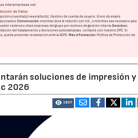
vía interempresas.net
otección de Datos
pción a nuestra(s) newsletter(s). Gestión de cuenta de usuario. Envío de emails
o asociados.
Conservación:
mientras dure la relación con Ud., o mientras sea necesario para
ueden cederse a otras
empresas del grupo
por motivos de gestión interna.
Derechos:
imitación del tratatamiento y decisiones automatizadas:
contacte con nuestro DPD
. Si
nte, puede presentar reclamación ante la
AEPD
.
Más información:
Política de Protección de
entarán soluciones de impresión y
ic 2026
1857