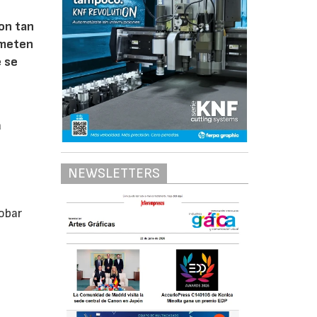
son tan
ometen
e se
a
s
NEWSLETTERS
obar