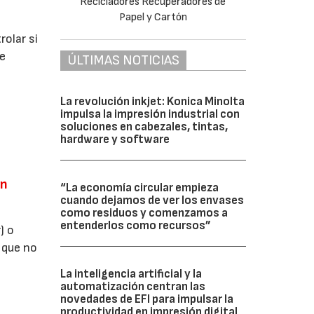
olar si
ue
ÚLTIMAS NOTICIAS
La revolución inkjet: Konica Minolta
impulsa la impresión industrial con
soluciones en cabezales, tintas,
hardware y software
an
“La economía circular empieza
cuando dejamos de ver los envases
como residuos y comenzamos a
entenderlos como recursos”
) o
 que no
La inteligencia artificial y la
automatización centran las
novedades de EFI para impulsar la
productividad en impresión digital