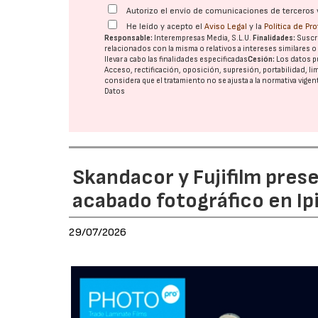
Autorizo el envío de comunicaciones de terceros 
He leído y acepto el
Aviso Legal
y la
Política de Pr
Responsable:
Interempresas Media, S.L.U.
Finalidades:
Suscri
relacionados con la misma o relativos a intereses similares 
llevar a cabo las finalidades especificadas
Cesión:
Los datos p
Acceso, rectificación, oposición, supresión, portabilidad, l
considera que el tratamiento no se ajusta a la normativa vige
Datos
Skandacor y Fujifilm pres
acabado fotográfico en Ip
29/07/2026