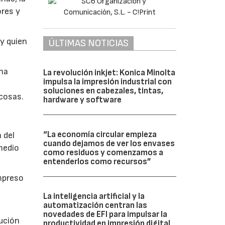
ores y
y quien
ÚLTIMAS NOTICIAS
 ha
La revolución inkjet: Konica Minolta
impulsa la impresión industrial con
soluciones en cabezales, tintas,
 cosas.
hardware y software
“La economía circular empieza
 del
cuando dejamos de ver los envases
 medio
como residuos y comenzamos a
entenderlos como recursos”
impreso
La inteligencia artificial y la
automatización centran las
novedades de EFI para impulsar la
tución
productividad en impresión digital