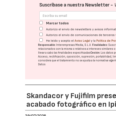
Suscríbase a nuestra Newsletter -
Marcar todos
Autorizo el envío de newsletters y avisos inform
Autorizo el envío de comunicaciones de terceros 
He leído y acepto el
Aviso Legal
y la
Política de Pr
Responsable:
Interempresas Media, S.L.U.
Finalidades:
Suscri
relacionados con la misma o relativos a intereses similares 
llevar a cabo las finalidades especificadas
Cesión:
Los datos p
Acceso, rectificación, oposición, supresión, portabilidad, l
considera que el tratamiento no se ajusta a la normativa vige
Datos
Skandacor y Fujifilm pres
acabado fotográfico en Ip
29/07/2026