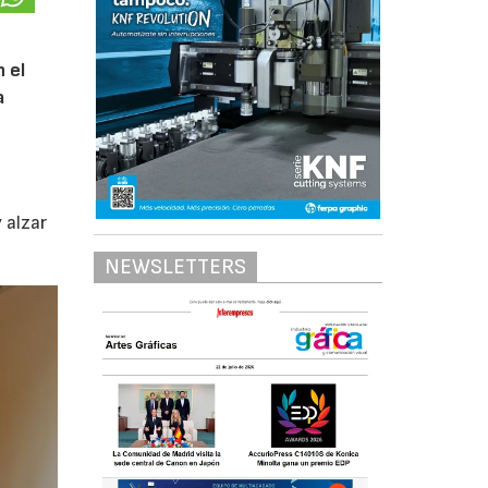
n el
a
 alzar
NEWSLETTERS