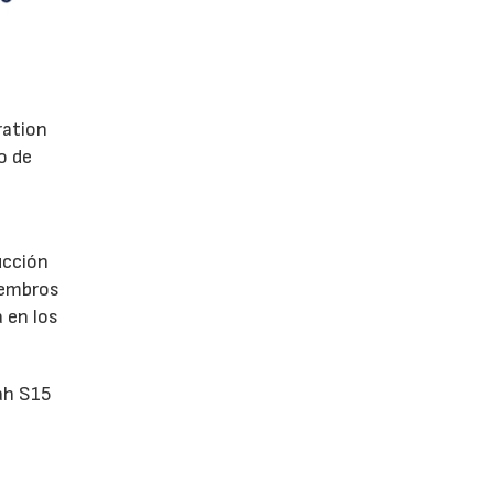
ration
o de
ucción
iembros
 en los
ah S15