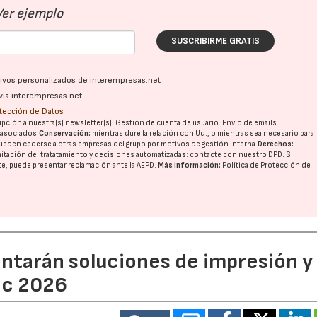
Ver ejemplo
SUSCRIBIRME GRATIS
ativos personalizados de interempresas.net
vía interempresas.net
otección de Datos
pción a nuestra(s) newsletter(s). Gestión de cuenta de usuario. Envío de emails
o asociados.
Conservación:
mientras dure la relación con Ud., o mientras sea necesario para
ueden cederse a otras
empresas del grupo
por motivos de gestión interna.
Derechos:
imitación del tratatamiento y decisiones automatizadas:
contacte con nuestro DPD
. Si
nte, puede presentar reclamación ante la
AEPD
.
Más información:
Política de Protección de
entarán soluciones de impresión y
ic 2026