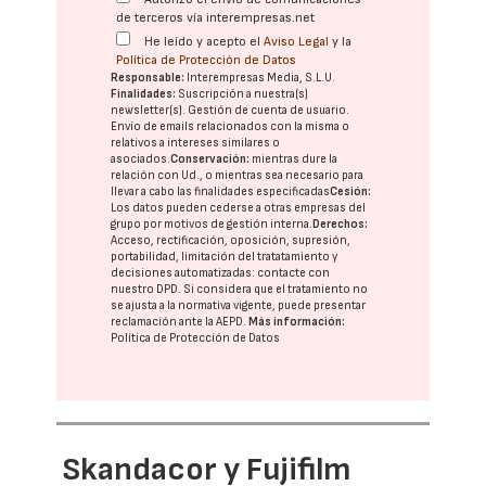
de terceros vía interempresas.net
He leído y acepto el
Aviso Legal
y la
Política de Protección de Datos
Responsable:
Interempresas Media, S.L.U.
Finalidades:
Suscripción a nuestra(s)
newsletter(s). Gestión de cuenta de usuario.
Envío de emails relacionados con la misma o
relativos a intereses similares o
asociados.
Conservación:
mientras dure la
relación con Ud., o mientras sea necesario para
llevar a cabo las finalidades especificadas
Cesión:
Los datos pueden cederse a otras
empresas del
grupo
por motivos de gestión interna.
Derechos:
Acceso, rectificación, oposición, supresión,
portabilidad, limitación del tratatamiento y
decisiones automatizadas:
contacte con
nuestro DPD
. Si considera que el tratamiento no
se ajusta a la normativa vigente, puede presentar
reclamación ante la
AEPD
.
Más información:
Política de Protección de Datos
Skandacor y Fujifilm