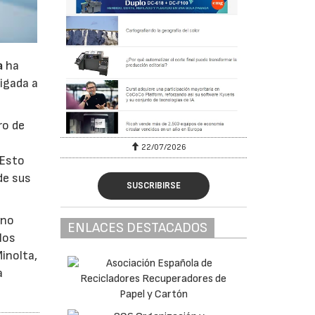
a
ha
igada a
ro de
l
22/07/2026
 Esto
de sus
SUSCRIBIRSE
rno
ENLACES DESTACADOS
los
inolta,
a