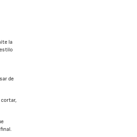
ite la
estilo
sar de
cortar,
ue
final.