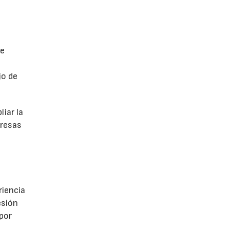
de
jo de
iar la
presas
riencia
esión
 por