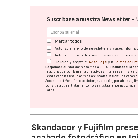
Suscríbase a nuestra Newsletter -
Marcar todos
Autorizo el envío de newsletters y avisos inform
Autorizo el envío de comunicaciones de terceros 
He leído y acepto el
Aviso Legal
y la
Política de Pr
Responsable:
Interempresas Media, S.L.U.
Finalidades:
Suscri
relacionados con la misma o relativos a intereses similares 
llevar a cabo las finalidades especificadas
Cesión:
Los datos p
Acceso, rectificación, oposición, supresión, portabilidad, l
considera que el tratamiento no se ajusta a la normativa vige
Datos
Skandacor y Fujifilm pres
acabado fotográfico en Ip