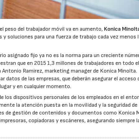
 el peso del trabajador móvil va en aumento,
Konica Minolt
s y soluciones para una fuerza de trabajo cada vez menos l
torio asignado fijo ya no es la norma para un creciente núme
uestran que en 2015 1,3 millones de trabajadores en todo e
22/07/2026
29/07/2026
 Antonio Ramirez, marketing manager de Konica Minolta.
r datos de las empresas, que deberán asegurar el acceso 
 lugar y en cualquier momento.
de los dispositivos personales de los empleados en el ento
mente la atención puesta en la movilidad y la seguridad de 
ones de gestión de contenidos y documentos como Konica M
impresoras, copiadoras y escáneres, asegurando siempre l