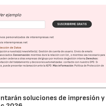
Ver ejemplo
SUSCRIBIRME GRATIS
ativos personalizados de interempresas.net
vía interempresas.net
otección de Datos
pción a nuestra(s) newsletter(s). Gestión de cuenta de usuario. Envío de emails
o asociados.
Conservación:
mientras dure la relación con Ud., o mientras sea necesario para
ueden cederse a otras
empresas del grupo
por motivos de gestión interna.
Derechos:
imitación del tratatamiento y decisiones automatizadas:
contacte con nuestro DPD
. Si
nte, puede presentar reclamación ante la
AEPD
.
Más información:
Política de Protección de
entarán soluciones de impresión y
ic 2026