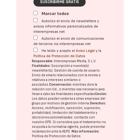
SUSCRIBIRME GRATIS
Marcar todos
Autorizo el envío de newsletters y
avisos informativos personalizados de
interempresas.net
Autorizo el envío de comunicaciones
de terceros vía interempresas.net
He leído y acepto el
Aviso Legal
y la
Política de Protección de Datos
Responsable:
Interempresas Media, S.L.U.
Finalidades:
Suscripción a nuestra(s)
newsletter(s). Gestión de cuenta de usuario.
Envío de emails relacionados con la misma o
relativos a intereses similares o
asociados.
Conservación:
mientras dure la
relación con Ud., o mientras sea necesario para
llevar a cabo las finalidades especificadas
Cesión:
Los datos pueden cederse a otras
empresas del
grupo
por motivos de gestión interna.
Derechos:
Acceso, rectificación, oposición, supresión,
portabilidad, limitación del tratatamiento y
decisiones automatizadas:
contacte con
nuestro DPD
. Si considera que el tratamiento no
se ajusta a la normativa vigente, puede presentar
reclamación ante la
AEPD
.
Más información:
Política de Protección de Datos