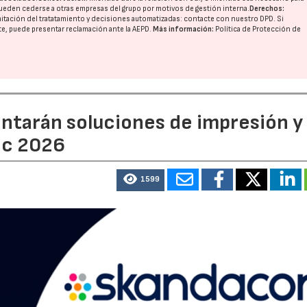
ueden cederse a otras
empresas del grupo
por motivos de gestión interna.
Derechos:
imitación del tratatamiento y decisiones automatizadas:
contacte con nuestro DPD
. Si
nte, puede presentar reclamación ante la
AEPD
.
Más información:
Política de Protección de
entarán soluciones de impresión y
ic 2026
1599