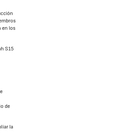
ucción
iembros
 en los
ah S15
de
jo de
iar la