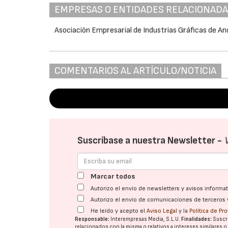
EMPRESAS O ENTIDADES RELACIONAD
Asociación Empresarial de Industrias Gráficas de An
COMENTARIOS AL ARTÍCULO/NOTICIA
Suscríbase a nuestra Newsletter -
Marcar todos
Autorizo el envío de newsletters y avisos inform
Autorizo el envío de comunicaciones de terceros 
He leído y acepto el
Aviso Legal
y la
Política de Pr
Responsable:
Interempresas Media, S.L.U.
Finalidades:
Suscri
relacionados con la misma o relativos a intereses similares 