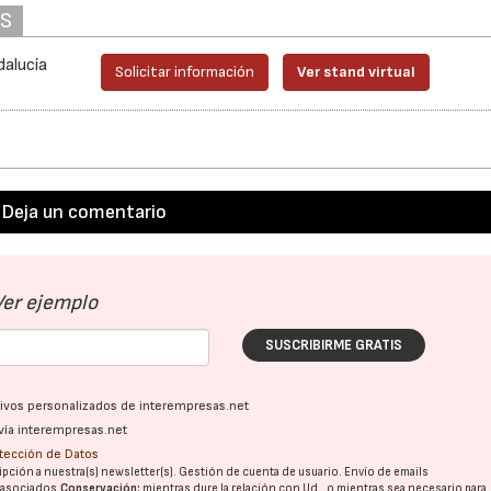
AS
dalucía
Solicitar información
Ver stand virtual
Deja un comentario
Ver ejemplo
SUSCRIBIRME GRATIS
ativos personalizados de interempresas.net
vía interempresas.net
otección de Datos
pción a nuestra(s) newsletter(s). Gestión de cuenta de usuario. Envío de emails
o asociados.
Conservación:
mientras dure la relación con Ud., o mientras sea necesario para