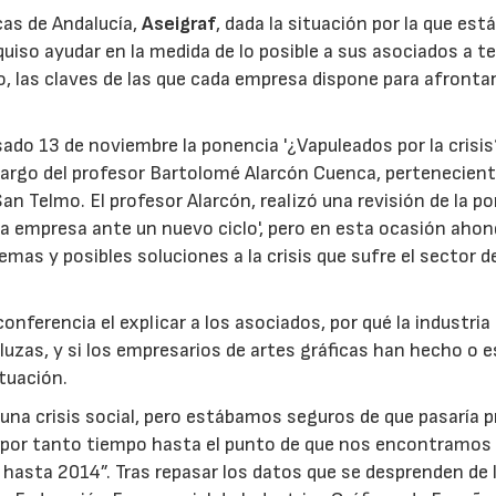
cas de Andalucía,
Aseigraf
, dada la situación por la que est
quiso ayudar en la medida de lo posible a sus asociados a t
o, las claves de las que cada empresa dispone para afronta
ado 13 de noviembre la ponencia '¿Vapuleados por la crisis?
 cargo del profesor Bartolomé Alarcón Cuenca, pertenecient
San Telmo. El profesor Alarcón, realizó una revisión de la p
La empresa ante un nuevo ciclo', pero en esta ocasión aho
blemas y posibles soluciones a la crisis que sufre el sector 
onferencia el explicar a los asociados, por qué la industria
uzas, y si los empresarios de artes gráficas han hecho o 
ituación.
una crisis social, pero estábamos seguros de que pasaría p
 por tanto tiempo hasta el punto de que nos encontramos
 hasta 2014”. Tras repasar los datos que se desprenden de 