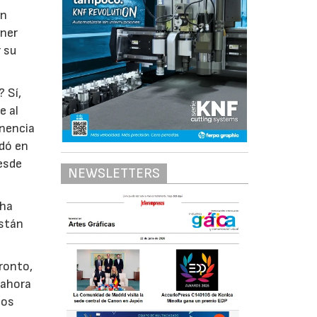
án
ener
r su
 Sí,
e al
onencia
ndó en
desde
NEWSLETTERS
 ha
están
ronto,
 ahora
los