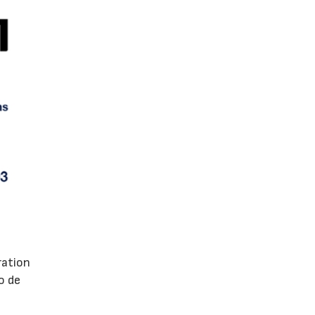
ration
o de