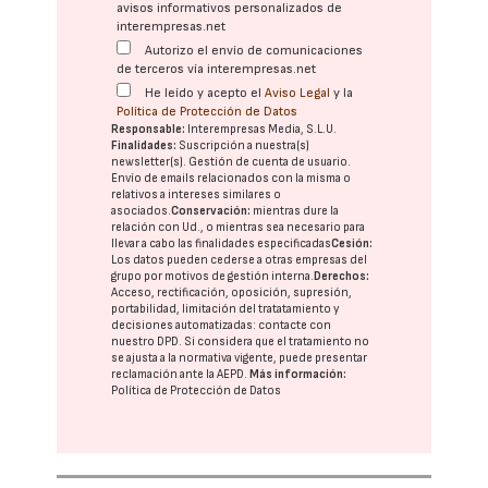
avisos informativos personalizados de
interempresas.net
Autorizo el envío de comunicaciones
de terceros vía interempresas.net
He leído y acepto el
Aviso Legal
y la
Política de Protección de Datos
Responsable:
Interempresas Media, S.L.U.
Finalidades:
Suscripción a nuestra(s)
newsletter(s). Gestión de cuenta de usuario.
Envío de emails relacionados con la misma o
relativos a intereses similares o
asociados.
Conservación:
mientras dure la
relación con Ud., o mientras sea necesario para
llevar a cabo las finalidades especificadas
Cesión:
Los datos pueden cederse a otras
empresas del
grupo
por motivos de gestión interna.
Derechos:
Acceso, rectificación, oposición, supresión,
portabilidad, limitación del tratatamiento y
decisiones automatizadas:
contacte con
nuestro DPD
. Si considera que el tratamiento no
se ajusta a la normativa vigente, puede presentar
reclamación ante la
AEPD
.
Más información:
Política de Protección de Datos