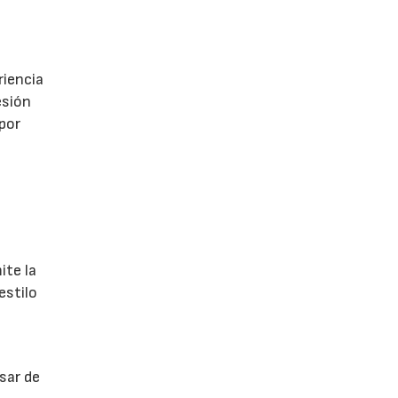
riencia
esión
 por
ite la
estilo
sar de