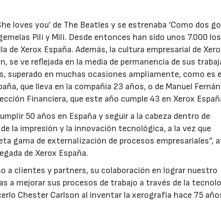
he loves you’ de The Beatles y se estrenaba ‘Como dos go
gemelas Pili y Mili. Desde entonces han sido unos 7.000 lo
la de Xerox España. Además, la cultura empresarial de Xero
ión, se ve reflejada en la media de permanencia de sus traba
ños, superado en muchas ocasiones ampliamente, como es e
aña, que lleva en la compañía 23 años, o de Manuel Ferná
irección Financiera, que este año cumple 43 en Xerox Españ
22/07/2026
29/07/2026
umplir 50 años en España y seguir a la cabeza dentro de
de la impresión y la innovación tecnológica, a la vez que
ta gama de externalización de procesos empresariales”, a
egada de Xerox España.
 a clientes y partners, su colaboración en lograr nuestro
as a mejorar sus procesos de trabajo a través de la tecnolo
rlo Chester Carlson al inventar la xerografía hace 75 años