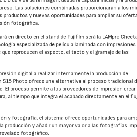
clo de vida de la imagen, desde la captura inicial y la prod
 impreso. Las soluciones combinadas proporcionarán a los m
os productos y nuevas oportunidades para ampliar su oferta
sión fotográfica.
rá en directo en el stand de Fujifilm será la LAMpro Cheet
logía especializada de película laminada con impresiones
s que reproducen el aspecto, el tacto y el gramaje de las
resión digital a realizar internamente la producción de
h S15 Photo ofrece una alternativa al proceso tradicional 
ve. El proceso permite a los proveedores de impresión crear
a, al tiempo que integra el acabado directamente en el flu
ón y fotografía, el sistema ofrece oportunidades para ampl
 la producción y añadir un mayor valor a las fotografías im
revelado fotográfico.