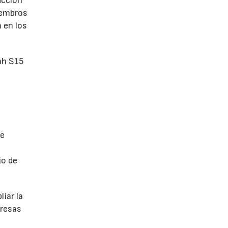
ucción
iembros
 en los
ah S15
de
jo de
iar la
presas