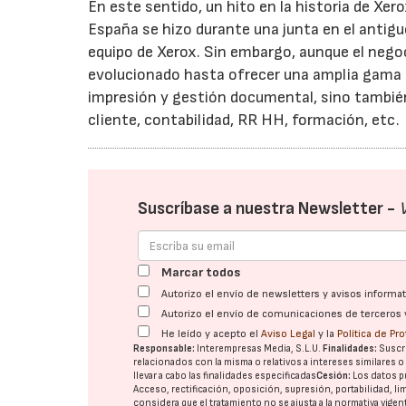
En este sentido, un hito en la historia de Xer
España se hizo durante una junta en el antiguo
equipo de Xerox. Sin embargo, aunque el negoci
evolucionado hasta ofrecer una amplia gama de
impresión y gestión documental, sino también
cliente, contabilidad, RR HH, formación, etc.
Suscríbase a nuestra Newsletter -
Marcar todos
Autorizo el envío de newsletters y avisos inform
Autorizo el envío de comunicaciones de terceros 
He leído y acepto el
Aviso Legal
y la
Política de Pr
Responsable:
Interempresas Media, S.L.U.
Finalidades:
Suscri
relacionados con la misma o relativos a intereses similares 
llevar a cabo las finalidades especificadas
Cesión:
Los datos p
Acceso, rectificación, oposición, supresión, portabilidad, l
considera que el tratamiento no se ajusta a la normativa vige