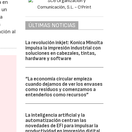
a en
n un
ha
a
ÚLTIMAS NOTICIAS
ción al
La revolución inkjet: Konica Minolta
impulsa la impresión industrial con
soluciones en cabezales, tintas,
hardware y software
“La economía circular empieza
cuando dejamos de ver los envases
como residuos y comenzamos a
entenderlos como recursos”
La inteligencia artificial y la
automatización centran las
novedades de EFI para impulsar la
productividad en impresión digital