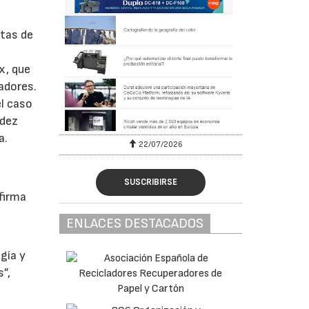
tas de
s
x, que
jadores.
l caso
ndez
a.
22/07/2026
SUSCRIBIRSE
firma
ENLACES DESTACADOS
gía y
”,