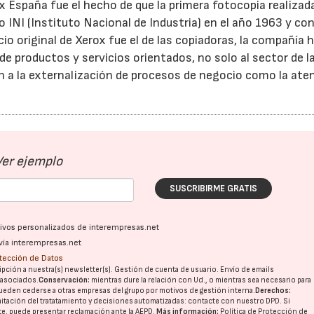
ox España fue el hecho de que la primera fotocopia realizad
 INI (Instituto Nacional de Industria) en el año 1963 y co
o original de Xerox fue el de las copiadoras, la compañía 
 productos y servicios orientados, no solo al sector de l
 a la externalización de procesos de negocio como la aten
Ver ejemplo
SUSCRIBIRME GRATIS
ativos personalizados de interempresas.net
vía interempresas.net
otección de Datos
pción a nuestra(s) newsletter(s). Gestión de cuenta de usuario. Envío de emails
o asociados.
Conservación:
mientras dure la relación con Ud., o mientras sea necesario para
ueden cederse a otras
empresas del grupo
por motivos de gestión interna.
Derechos:
imitación del tratatamiento y decisiones automatizadas:
contacte con nuestro DPD
. Si
nte, puede presentar reclamación ante la
AEPD
.
Más información:
Política de Protección de