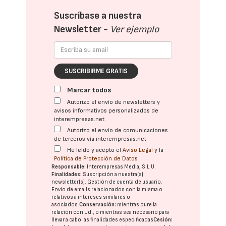
Suscríbase a nuestra
Newsletter -
Ver ejemplo
SUSCRIBIRME GRATIS
Marcar todos
Autorizo el envío de newsletters y
avisos informativos personalizados de
interempresas.net
Autorizo el envío de comunicaciones
de terceros vía interempresas.net
He leído y acepto el
Aviso Legal
y la
Política de Protección de Datos
Responsable:
Interempresas Media, S.L.U.
Finalidades:
Suscripción a nuestra(s)
newsletter(s). Gestión de cuenta de usuario.
Envío de emails relacionados con la misma o
relativos a intereses similares o
asociados.
Conservación:
mientras dure la
relación con Ud., o mientras sea necesario para
llevar a cabo las finalidades especificadas
Cesión: