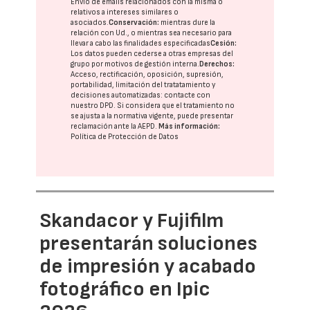
Envío de emails relacionados con la misma o
relativos a intereses similares o
asociados.
Conservación:
mientras dure la
relación con Ud., o mientras sea necesario para
llevar a cabo las finalidades especificadas
Cesión:
Los datos pueden cederse a otras
empresas del
grupo
por motivos de gestión interna.
Derechos:
Acceso, rectificación, oposición, supresión,
portabilidad, limitación del tratatamiento y
decisiones automatizadas:
contacte con
nuestro DPD
. Si considera que el tratamiento no
se ajusta a la normativa vigente, puede presentar
reclamación ante la
AEPD
.
Más información:
Política de Protección de Datos
Skandacor y Fujifilm
presentarán soluciones
de impresión y acabado
fotográfico en Ipic