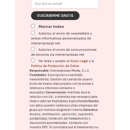
SUSCRIBIRME GRATIS
Marcar todos
Autorizo el envío de newsletters y
avisos informativos personalizados de
interempresas.net
Autorizo el envío de comunicaciones
de terceros vía interempresas.net
He leído y acepto el
Aviso Legal
y la
Política de Protección de Datos
Responsable:
Interempresas Media, S.L.U.
Finalidades:
Suscripción a nuestra(s)
newsletter(s). Gestión de cuenta de usuario.
Envío de emails relacionados con la misma o
relativos a intereses similares o
asociados.
Conservación:
mientras dure la
relación con Ud., o mientras sea necesario para
llevar a cabo las finalidades especificadas
Cesión:
Los datos pueden cederse a otras
empresas del
grupo
por motivos de gestión interna.
Derechos:
Acceso, rectificación, oposición, supresión,
portabilidad, limitación del tratatamiento y
decisiones automatizadas:
contacte con
nuestro DPD
. Si considera que el tratamiento no