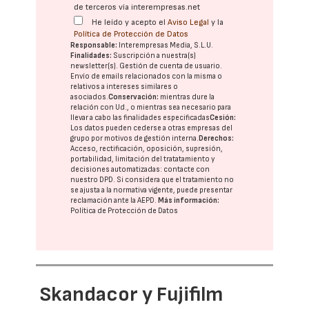
de terceros vía interempresas.net
He leído y acepto el
Aviso Legal
y la
Política de Protección de Datos
Responsable:
Interempresas Media, S.L.U.
Finalidades:
Suscripción a nuestra(s)
newsletter(s). Gestión de cuenta de usuario.
Envío de emails relacionados con la misma o
relativos a intereses similares o
asociados.
Conservación:
mientras dure la
relación con Ud., o mientras sea necesario para
llevar a cabo las finalidades especificadas
Cesión:
Los datos pueden cederse a otras
empresas del
grupo
por motivos de gestión interna.
Derechos:
Acceso, rectificación, oposición, supresión,
portabilidad, limitación del tratatamiento y
decisiones automatizadas:
contacte con
nuestro DPD
. Si considera que el tratamiento no
se ajusta a la normativa vigente, puede presentar
reclamación ante la
AEPD
.
Más información:
Política de Protección de Datos
Skandacor y Fujifilm