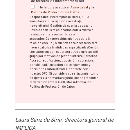
de terceros vía interempresas.net
He leído y acepto el
Aviso Legal
y la
Política de Protección de Datos
Responsable:
Interempresas Media, S.L.U.
Finalidades:
Suscripción a nuestra(s)
newsletter(s). Gestión de cuenta de usuario.
Envío de emails relacionados con la misma o
relativos a intereses similares o
asociados.
Conservación:
mientras dure la
relación con Ud., o mientras sea necesario para
llevar a cabo las finalidades especificadas
Cesión:
Los datos pueden cederse a otras
empresas del
grupo
por motivos de gestión interna.
Derechos:
Acceso, rectificación, oposición, supresión,
portabilidad, limitación del tratatamiento y
decisiones automatizadas:
contacte con
nuestro DPD
. Si considera que el tratamiento no
se ajusta a la normativa vigente, puede presentar
reclamación ante la
AEPD
.
Más información:
Política de Protección de Datos
Laura Sanz de Siria, directora general de
IMPLICA