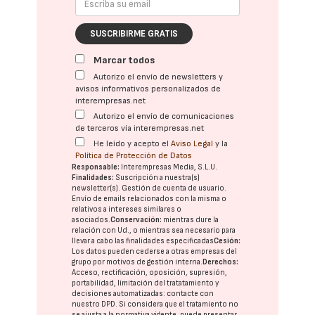
SUSCRIBIRME GRATIS
Marcar todos
Autorizo el envío de newsletters y
avisos informativos personalizados de
interempresas.net
Autorizo el envío de comunicaciones
de terceros vía interempresas.net
He leído y acepto el
Aviso Legal
y la
Política de Protección de Datos
Responsable:
Interempresas Media, S.L.U.
Finalidades:
Suscripción a nuestra(s)
newsletter(s). Gestión de cuenta de usuario.
Envío de emails relacionados con la misma o
relativos a intereses similares o
asociados.
Conservación:
mientras dure la
relación con Ud., o mientras sea necesario para
llevar a cabo las finalidades especificadas
Cesión:
Los datos pueden cederse a otras
empresas del
grupo
por motivos de gestión interna.
Derechos:
Acceso, rectificación, oposición, supresión,
portabilidad, limitación del tratatamiento y
decisiones automatizadas:
contacte con
nuestro DPD
. Si considera que el tratamiento no
se ajusta a la normativa vigente, puede presentar