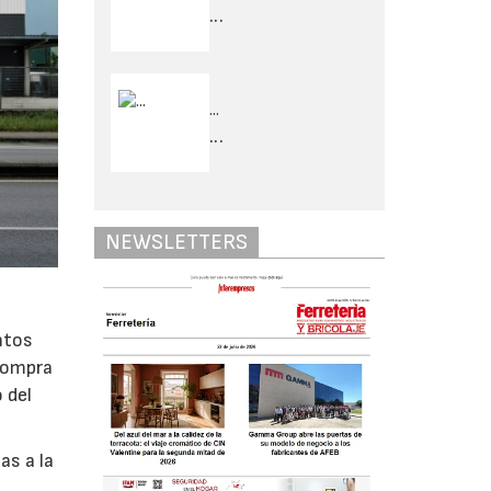
...
...
...
NEWSLETTERS
ntos
 compra
 del
as a la