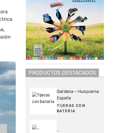
pora
ctrica.
ña,
nsión
PRODUCTOS DESTACADOS
Gardena - Husqvarna
España
TIJERAS CON
BATERÍA
...