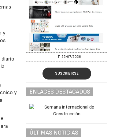
temas
a y
los
22/07/2026
29/07/2026
 diario
la
SUSCRIBIRSE
a
ENLACES DESTACADOS
cnico y
ra
el
para
ÚLTIMAS NOTICIAS