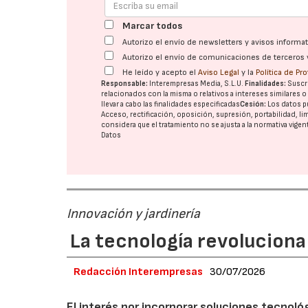
Marcar todos
Autorizo el envío de newsletters y avisos inform
Autorizo el envío de comunicaciones de terceros 
He leído y acepto el
Aviso Legal
y la
Política de Pr
Responsable:
Interempresas Media, S.L.U.
Finalidades:
Suscri
relacionados con la misma o relativos a intereses similares 
llevar a cabo las finalidades especificadas
Cesión:
Los datos p
Acceso, rectificación, oposición, supresión, portabilidad, l
considera que el tratamiento no se ajusta a la normativa vige
Datos
Innovación y jardinería
La tecnología revoluciona 
Redacción Interempresas
30/07/2026
El interés por incorporar soluciones tecnol