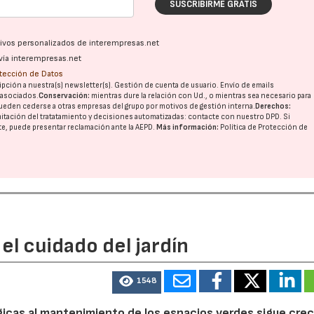
SUSCRIBIRME GRATIS
ativos personalizados de interempresas.net
vía interempresas.net
otección de Datos
pción a nuestra(s) newsletter(s). Gestión de cuenta de usuario. Envío de emails
o asociados.
Conservación:
mientras dure la relación con Ud., o mientras sea necesario para
ueden cederse a otras
empresas del grupo
por motivos de gestión interna.
Derechos:
imitación del tratatamiento y decisiones automatizadas:
contacte con nuestro DPD
. Si
nte, puede presentar reclamación ante la
AEPD
.
Más información:
Política de Protección de
el cuidado del jardín
1548
ógicas al mantenimiento de los espacios verdes sigue cre