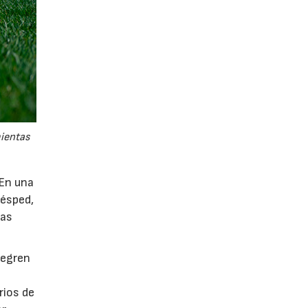
mientas
 En una
césped,
tas
tegren
rios de