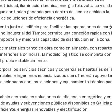
ectricidad, iluminación técnica, energía fotovoltaica y sis
que continúan ganando peso dentro del sector debido a la
de soluciones de eficiencia energética.
o junto al edificio para facilitar las operaciones de carg
gono Industrial del Tambre permite una conexión rápida con 
mpostela y mejora la capacidad de distribución en la zona.
22/07/2026
29/07/2026
 de materiales tanto en obra como en almacén, con reparto
nferiores a 24 horas. El modelo logístico se completa con 
el propio establecimiento.
orpora los servicios técnicos y comerciales habituales de l
ciales e ingenieros especializados que ofrecerán apoyo té
relacionados con instalaciones y equipamiento técnico pa
bajo centrada en soluciones de eficiencia energética y en 
e ayudas y subvenciones públicas disponibles en Galicia 
ficiente, energías renovables y electrificación.