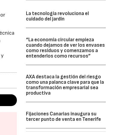
La tecnología revoluciona el
por
cuidado del jardín
técnica
“La economía circular empieza
n
cuando dejamos de ver los envases
como residuos y comenzamos a
 y
entenderlos como recursos”
AXA destaca la gestión del riesgo
como una palanca clave para que la
transformación empresarial sea
productiva
Fijaciones Canarias inaugura su
tercer punto de venta en Tenerife