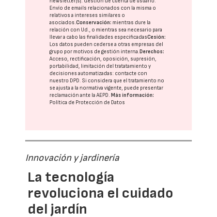
newsletter(s). Gestión de cuenta de usuario.
Envío de emails relacionados con la misma o
relativos a intereses similares o
asociados.
Conservación:
mientras dure la
relación con Ud., o mientras sea necesario para
llevar a cabo las finalidades especificadas
Cesión:
Los datos pueden cederse a otras
empresas del
grupo
por motivos de gestión interna.
Derechos:
Acceso, rectificación, oposición, supresión,
portabilidad, limitación del tratatamiento y
decisiones automatizadas:
contacte con
nuestro DPD
. Si considera que el tratamiento no
se ajusta a la normativa vigente, puede presentar
reclamación ante la
AEPD
.
Más información:
Política de Protección de Datos
Innovación y jardinería
La tecnología
revoluciona el cuidado
del jardín