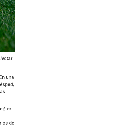
mientas
 En una
césped,
tas
tegren
rios de