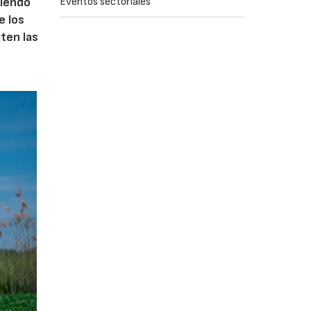
ciendo
Eventos sectoriales
e los
iten las