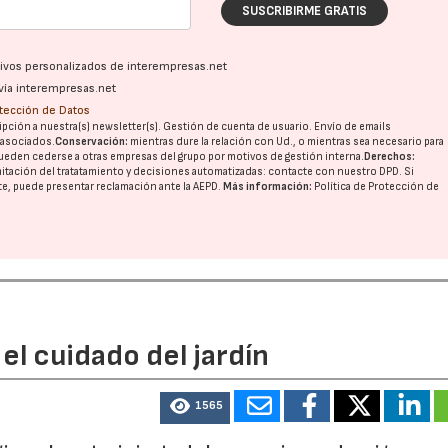
SUSCRIBIRME GRATIS
ativos personalizados de interempresas.net
vía interempresas.net
otección de Datos
pción a nuestra(s) newsletter(s). Gestión de cuenta de usuario. Envío de emails
o asociados.
Conservación:
mientras dure la relación con Ud., o mientras sea necesario para
ueden cederse a otras
empresas del grupo
por motivos de gestión interna.
Derechos:
imitación del tratatamiento y decisiones automatizadas:
contacte con nuestro DPD
. Si
nte, puede presentar reclamación ante la
AEPD
.
Más información:
Política de Protección de
el cuidado del jardín
1565