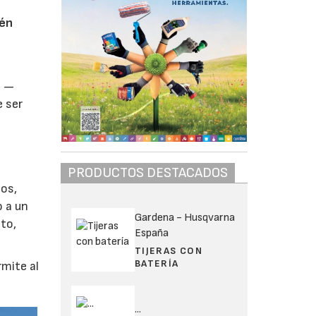
cén
o —
e ser
PRODUCTOS DESTACADOS
ios,
 a un
Gardena - Husqvarna
to,
España
TIJERAS CON
BATERÍA
rmite al
...