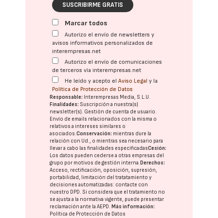
SUSCRIBIRME GRATIS
Marcar todos
Autorizo el envío de newsletters y
avisos informativos personalizados de
interempresas.net
Autorizo el envío de comunicaciones
de terceros vía interempresas.net
He leído y acepto el
Aviso Legal
y la
Política de Protección de Datos
Responsable:
Interempresas Media, S.L.U.
Finalidades:
Suscripción a nuestra(s)
newsletter(s). Gestión de cuenta de usuario.
Envío de emails relacionados con la misma o
relativos a intereses similares o
asociados.
Conservación:
mientras dure la
relación con Ud., o mientras sea necesario para
llevar a cabo las finalidades especificadas
Cesión:
Los datos pueden cederse a otras
empresas del
grupo
por motivos de gestión interna.
Derechos:
Acceso, rectificación, oposición, supresión,
portabilidad, limitación del tratatamiento y
decisiones automatizadas:
contacte con
nuestro DPD
. Si considera que el tratamiento no
se ajusta a la normativa vigente, puede presentar
reclamación ante la
AEPD
.
Más información:
Política de Protección de Datos