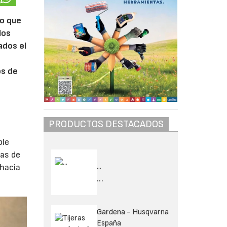
to que
los
ados el
os de
PRODUCTOS DESTACADOS
ble
mas de
...
 hacia
...
Gardena - Husqvarna
España