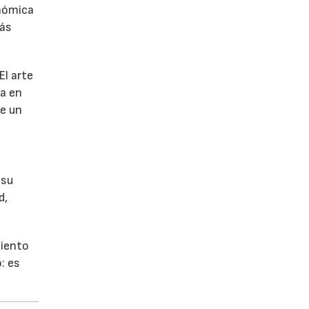
onómica
más
El arte
ia en
de un
 su
d,
miento
: es