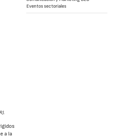
Eventos sectoriales
R).
rigidos
e a la