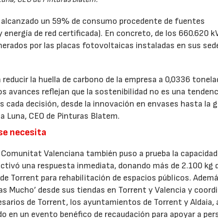
 ha alcanzado un 59% de consumo procedente de fuentes
 energía de red certificada). En concreto, de los 660.620 
ados por las placas fotovoltaicas instaladas en sus sede
reducir la huella de carbono de la empresa a 0,0336 tonela
22/07/2026
29/07/2026
s avances reflejan que la sostenibilidad no es una tendenc
os cada decisión, desde la innovación en envases hasta la 
ria Luna, CEO de Pinturas Blatem.
se necesita
 Comunitat Valenciana también puso a prueba la capacidad
ctivó una respuesta inmediata, donando más de 2.100 kg 
de Torrent para rehabilitación de espacios públicos. Adem
as Mucho’ desde sus tiendas en Torrent y Valencia y coord
arios de Torrent, los ayuntamientos de Torrent y Aldaia, 
do en un evento benéfico de recaudación para apoyar a pe