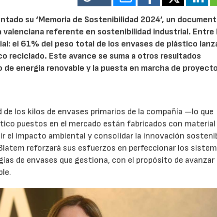
ntado su ‘Memoria de Sostenibilidad 2024’, un documen
alenciana referente en sostenibilidad industrial. Entre 
l: el 61% del peso total de los envases de plástico lanz
o reciclado. Este avance se suma a otros resultados
 de energía renovable y la puesta en marcha de proyect
d de los kilos de envases primarios de la compañía —lo que
stico puestos en el mercado están fabricados con material
cir el impacto ambiental y consolidar la innovación sosteni
 Blatem reforzará sus esfuerzos en perfeccionar los siste
logías de envases que gestiona, con el propósito de avanzar
le.