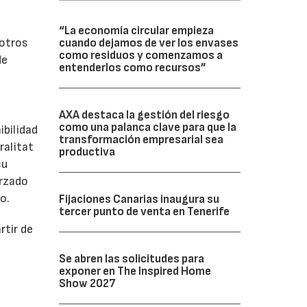
“La economía circular empieza
sotros
cuando dejamos de ver los envases
como residuos y comenzamos a
de
entenderlos como recursos”
AXA destaca la gestión del riesgo
como una palanca clave para que la
ibilidad
transformación empresarial sea
ralitat
productiva
su
orzado
o.
Fijaciones Canarias inaugura su
tercer punto de venta en Tenerife
rtir de
Se abren las solicitudes para
exponer en The Inspired Home
Show 2027