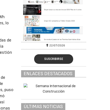
kWh
s, lo
das de
22/07/2026
ia
gestión
SUSCRIBIRSE
ENLACES DESTACADOS
 de
de
ás, puso
inó
así
ÚLTIMAS NOTICIAS
rsonas