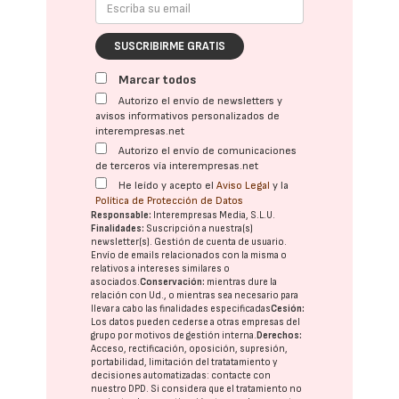
SUSCRIBIRME GRATIS
Marcar todos
Autorizo el envío de newsletters y
avisos informativos personalizados de
interempresas.net
Autorizo el envío de comunicaciones
de terceros vía interempresas.net
He leído y acepto el
Aviso Legal
y la
Política de Protección de Datos
Responsable:
Interempresas Media, S.L.U.
Finalidades:
Suscripción a nuestra(s)
newsletter(s). Gestión de cuenta de usuario.
Envío de emails relacionados con la misma o
relativos a intereses similares o
asociados.
Conservación:
mientras dure la
relación con Ud., o mientras sea necesario para
llevar a cabo las finalidades especificadas
Cesión:
Los datos pueden cederse a otras
empresas del
grupo
por motivos de gestión interna.
Derechos:
Acceso, rectificación, oposición, supresión,
portabilidad, limitación del tratatamiento y
decisiones automatizadas:
contacte con
nuestro DPD
. Si considera que el tratamiento no