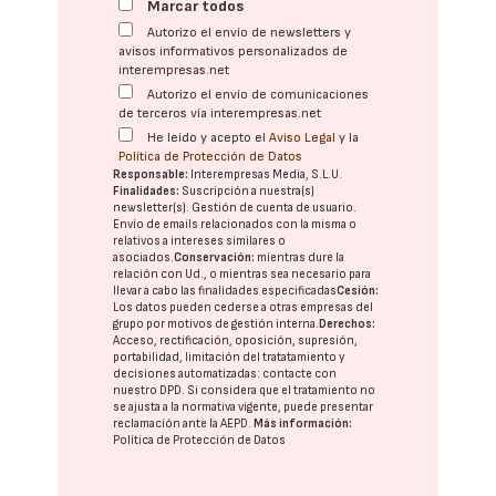
Marcar todos
Autorizo el envío de newsletters y
avisos informativos personalizados de
interempresas.net
Autorizo el envío de comunicaciones
de terceros vía interempresas.net
He leído y acepto el
Aviso Legal
y la
Política de Protección de Datos
Responsable:
Interempresas Media, S.L.U.
Finalidades:
Suscripción a nuestra(s)
newsletter(s). Gestión de cuenta de usuario.
Envío de emails relacionados con la misma o
relativos a intereses similares o
asociados.
Conservación:
mientras dure la
relación con Ud., o mientras sea necesario para
llevar a cabo las finalidades especificadas
Cesión:
Los datos pueden cederse a otras
empresas del
grupo
por motivos de gestión interna.
Derechos:
Acceso, rectificación, oposición, supresión,
portabilidad, limitación del tratatamiento y
decisiones automatizadas:
contacte con
nuestro DPD
. Si considera que el tratamiento no
se ajusta a la normativa vigente, puede presentar
reclamación ante la
AEPD
.
Más información:
Política de Protección de Datos