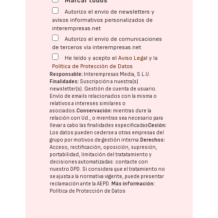
Marcar todos
Autorizo el envío de newsletters y
avisos informativos personalizados de
interempresas.net
Autorizo el envío de comunicaciones
de terceros vía interempresas.net
He leído y acepto el
Aviso Legal
y la
Política de Protección de Datos
Responsable:
Interempresas Media, S.L.U.
Finalidades:
Suscripción a nuestra(s)
newsletter(s). Gestión de cuenta de usuario.
Envío de emails relacionados con la misma o
relativos a intereses similares o
asociados.
Conservación:
mientras dure la
relación con Ud., o mientras sea necesario para
llevar a cabo las finalidades especificadas
Cesión:
Los datos pueden cederse a otras
empresas del
grupo
por motivos de gestión interna.
Derechos:
Acceso, rectificación, oposición, supresión,
portabilidad, limitación del tratatamiento y
decisiones automatizadas:
contacte con
nuestro DPD
. Si considera que el tratamiento no
se ajusta a la normativa vigente, puede presentar
reclamación ante la
AEPD
.
Más información:
Política de Protección de Datos