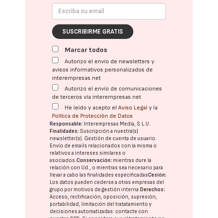
SUSCRIBIRME GRATIS
Marcar todos
Autorizo el envío de newsletters y
avisos informativos personalizados de
interempresas.net
Autorizo el envío de comunicaciones
de terceros vía interempresas.net
He leído y acepto el
Aviso Legal
y la
Política de Protección de Datos
Responsable:
Interempresas Media, S.L.U.
Finalidades:
Suscripción a nuestra(s)
newsletter(s). Gestión de cuenta de usuario.
Envío de emails relacionados con la misma o
relativos a intereses similares o
asociados.
Conservación:
mientras dure la
relación con Ud., o mientras sea necesario para
llevar a cabo las finalidades especificadas
Cesión:
Los datos pueden cederse a otras
empresas del
grupo
por motivos de gestión interna.
Derechos:
Acceso, rectificación, oposición, supresión,
portabilidad, limitación del tratatamiento y
decisiones automatizadas:
contacte con