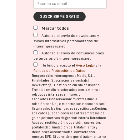
SUSCRIBIRME GRATIS
Marcar todos
Autorizo el envío de newsletters y
avisos informativos personalizados de
interempresas.net
Autorizo el envío de comunicaciones
de terceros vía interempresas.net
He leído y acepto el
Aviso Legal
y la
Política de Protección de Datos
Responsable:
Interempresas Media, S.L.U.
Finalidades:
Suscripción a nuestra(s)
newsletter(s). Gestión de cuenta de usuario.
Envío de emails relacionados con la misma o
relativos a intereses similares o
asociados.
Conservación:
mientras dure la
relación con Ud., o mientras sea necesario para
llevar a cabo las finalidades especificadas
Cesión:
Los datos pueden cederse a otras
empresas del
grupo
por motivos de gestión interna.
Derechos:
Acceso, rectificación, oposición, supresión,
portabilidad, limitación del tratatamiento y
decisiones automatizadas:
contacte con
nuestro DPD
. Si considera que el tratamiento no