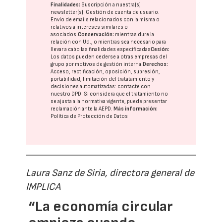
Finalidades:
Suscripción a nuestra(s)
newsletter(s). Gestión de cuenta de usuario.
Envío de emails relacionados con la misma o
relativos a intereses similares o
asociados.
Conservación:
mientras dure la
relación con Ud., o mientras sea necesario para
llevar a cabo las finalidades especificadas
Cesión:
Los datos pueden cederse a otras
empresas del
grupo
por motivos de gestión interna.
Derechos:
Acceso, rectificación, oposición, supresión,
portabilidad, limitación del tratatamiento y
decisiones automatizadas:
contacte con
nuestro DPD
. Si considera que el tratamiento no
se ajusta a la normativa vigente, puede presentar
reclamación ante la
AEPD
.
Más información:
Política de Protección de Datos
Laura Sanz de Siria, directora general de
IMPLICA
“La economía circular