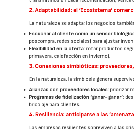
transmitirlos en cada recomendación, venta 
2. Adaptabilidad: el ‘Ecosistema’ comerc
La naturaleza se adapta; los negocios también
Escuchar al cliente como un sensor biológic
poscompra, redes sociales) para ajustar invent
Flexibilidad en la oferta
: rotar productos seg
primavera, calefacción en invierno).
3. Conexiones simbióticas: proveedores
En la naturaleza, la simbiosis genera superviv
Alianzas con proveedores locales
: priorizar
Programas de fidelización ‘ganar-ganar’
: de
bricolaje para clientes.
4. Resiliencia: anticiparse a las ‘amenaz
Las empresas resilientes sobreviven a las cris