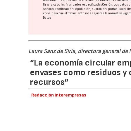
relacionados con la misma o relativos a intereses similares 
llevar a cabo las finalidades especificadas
Cesión:
Los datos p
Acceso, rectificación, oposición, supresión, portabilidad, l
considera que el tratamiento no se ajusta a la normativa vige
Datos
Laura Sanz de Siria, directora general de
“La economía circular em
envases como residuos y
recursos”
Redacción Interempresas
28/07/2026
La entrada en vigor de la responsabilidad am
ha supuesto un punto de inflexión para miles