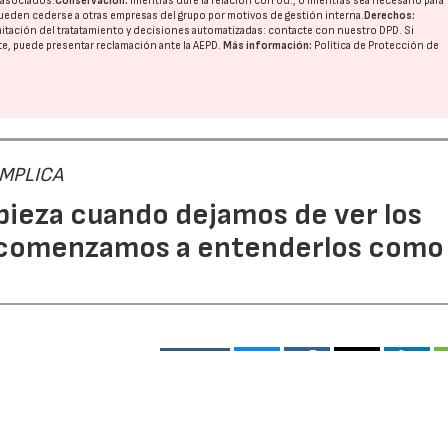
o asociados.
Conservación:
mientras dure la relación con Ud., o mientras sea necesario para
ueden cederse a otras
empresas del grupo
por motivos de gestión interna.
Derechos:
imitación del tratatamiento y decisiones automatizadas:
contacte con nuestro DPD
. Si
nte, puede presentar reclamación ante la
AEPD
.
Más información:
Política de Protección de
 IMPLICA
pieza cuando dejamos de ver los
 comenzamos a entenderlos como
2461
pliada del productor para los envases industriales y come
 de empresas. Más allá de responder a una obligación legal