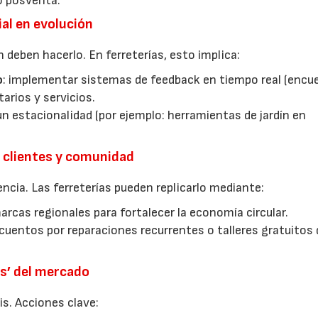
o posventa.
ial en evolución
 deben hacerlo. En ferreterías, esto implica:
o
: implementar sistemas de feedback en tiempo real (encu
arios y servicios.
ún estacionalidad (por ejemplo: herramientas de jardín en
22/07/2026
29/07/2026
, clientes y comunidad
encia. Las ferreterías pueden replicarlo mediante:
 marcas regionales para fortalecer la economía circular.
scuentos por reparaciones recurrentes o talleres gratuitos 
as’ del mercado
is. Acciones clave: