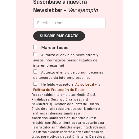
Suscríbase a nuestra
Newsletter -
Ver ejemplo
SUSCRIBIRME GRATIS
Marcar todos
Autorizo el envío de newsletters y
avisos informativos personalizados de
interempresas.net
Autorizo el envío de comunicaciones
de terceros vía interempresas.net
He leído y acepto el
Aviso Legal
y la
Política de Protección de Datos
Responsable:
Interempresas Media, S.L.U.
Finalidades:
Suscripción a nuestra(s)
newsletter(s). Gestión de cuenta de usuario.
Envío de emails relacionados con la misma o
relativos a intereses similares o
asociados.
Conservación:
mientras dure la
relación con Ud., o mientras sea necesario para
llevar a cabo las finalidades especificadas
Cesión:
Los datos pueden cederse a otras
empresas del
grupo
por motivos de gestión interna.
Derechos: