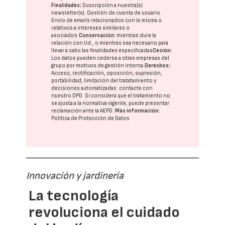
Finalidades:
Suscripción a nuestra(s)
newsletter(s). Gestión de cuenta de usuario.
Envío de emails relacionados con la misma o
relativos a intereses similares o
asociados.
Conservación:
mientras dure la
relación con Ud., o mientras sea necesario para
llevar a cabo las finalidades especificadas
Cesión:
Los datos pueden cederse a otras
empresas del
grupo
por motivos de gestión interna.
Derechos:
Acceso, rectificación, oposición, supresión,
portabilidad, limitación del tratatamiento y
decisiones automatizadas:
contacte con
nuestro DPD
. Si considera que el tratamiento no
se ajusta a la normativa vigente, puede presentar
reclamación ante la
AEPD
.
Más información:
Política de Protección de Datos
Innovación y jardinería
La tecnología
revoluciona el cuidado