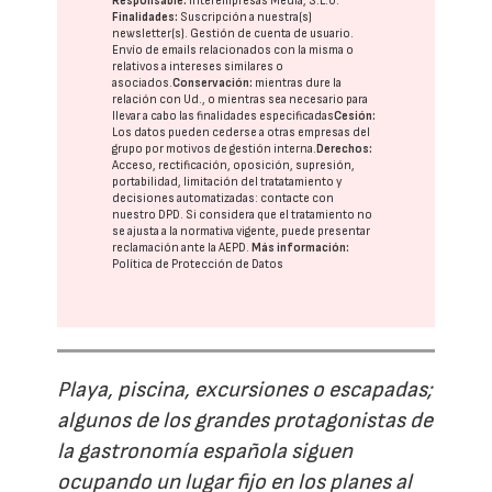
Responsable:
Interempresas Media, S.L.U.
Finalidades:
Suscripción a nuestra(s)
newsletter(s). Gestión de cuenta de usuario.
Envío de emails relacionados con la misma o
relativos a intereses similares o
asociados.
Conservación:
mientras dure la
relación con Ud., o mientras sea necesario para
llevar a cabo las finalidades especificadas
Cesión:
Los datos pueden cederse a otras
empresas del
grupo
por motivos de gestión interna.
Derechos:
Acceso, rectificación, oposición, supresión,
portabilidad, limitación del tratatamiento y
decisiones automatizadas:
contacte con
nuestro DPD
. Si considera que el tratamiento no
se ajusta a la normativa vigente, puede presentar
reclamación ante la
AEPD
.
Más información:
Política de Protección de Datos
Playa, piscina, excursiones o escapadas;
algunos de los grandes protagonistas de
la gastronomía española siguen
ocupando un lugar fijo en los planes al