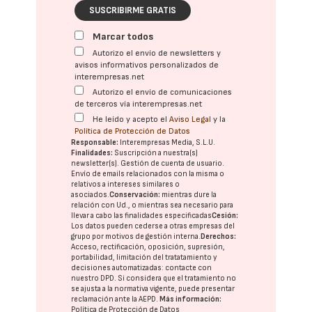
SUSCRIBIRME GRATIS
Marcar todos
Autorizo el envío de newsletters y
avisos informativos personalizados de
interempresas.net
Autorizo el envío de comunicaciones
de terceros vía interempresas.net
He leído y acepto el
Aviso Legal
y la
Política de Protección de Datos
Responsable:
Interempresas Media, S.L.U.
Finalidades:
Suscripción a nuestra(s)
newsletter(s). Gestión de cuenta de usuario.
Envío de emails relacionados con la misma o
relativos a intereses similares o
asociados.
Conservación:
mientras dure la
relación con Ud., o mientras sea necesario para
llevar a cabo las finalidades especificadas
Cesión:
Los datos pueden cederse a otras
empresas del
grupo
por motivos de gestión interna.
Derechos:
Acceso, rectificación, oposición, supresión,
portabilidad, limitación del tratatamiento y
decisiones automatizadas:
contacte con
nuestro DPD
. Si considera que el tratamiento no
se ajusta a la normativa vigente, puede presentar
reclamación ante la
AEPD
.
Más información:
Política de Protección de Datos