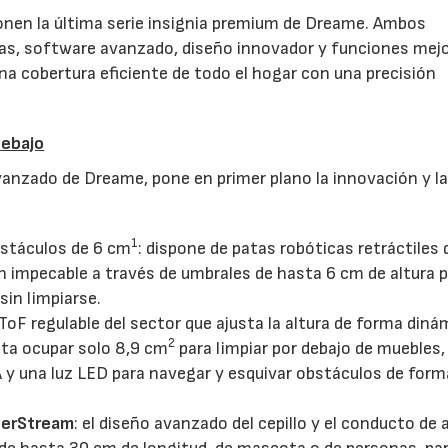
nen la última serie insignia premium de Dreame. Ambos
tas, software avanzado, diseño innovador y funciones mej
 cobertura eficiente de todo el hogar con una precisión
debajo
vanzado de Dreame, pone en primer plano la innovación y l
22/07/2026
29/07/2026
1
bstáculos de 6 cm
: dispone de patas robóticas retráctiles 
n impecable a través de umbrales de hasta 6 cm de altura 
sin limpiarse.
ToF regulable del sector que ajusta la altura de forma dinám
2
ta ocupar solo 8,9 cm
para limpiar por debajo de muebles
 y una luz LED para navegar y esquivar obstáculos de form
perStream
: el diseño avanzado del cepillo y el conducto de a