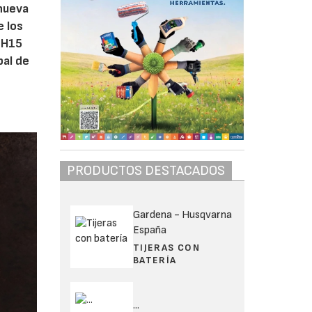
 nueva
e los
o H15
pal de
PRODUCTOS DESTACADOS
Gardena - Husqvarna
España
TIJERAS CON
BATERÍA
...