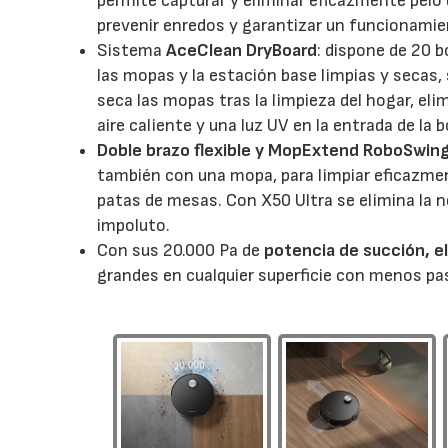
permite capturar y eliminar eficazmente pelo
prevenir enredos y garantizar un funcionami
Sistema
AceClean DryBoard
: dispone de 20 b
las mopas y la estación base limpias y secas
seca las mopas tras la limpieza del hogar, el
aire caliente y una luz UV en la entrada de la b
Doble brazo flexible y MopExtend RoboSwin
también con una mopa, para limpiar eficazmen
patas de mesas. Con X50 Ultra se elimina la n
impoluto.
Con sus 20.000 Pa de
potencia de succión, e
grandes en cualquier superficie con menos pa