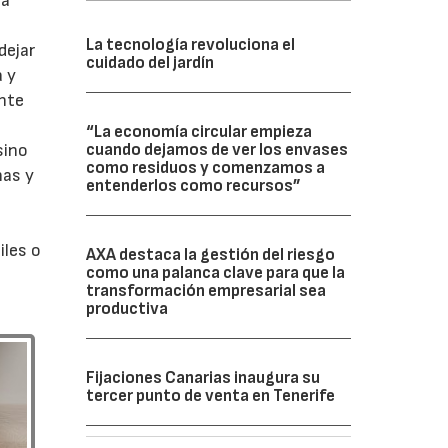
ra
La tecnología revoluciona el
dejar
cuidado del jardín
a y
ante
“La economía circular empieza
sino
cuando dejamos de ver los envases
como residuos y comenzamos a
nas y
entenderlos como recursos”
iles o
AXA destaca la gestión del riesgo
como una palanca clave para que la
transformación empresarial sea
productiva
Fijaciones Canarias inaugura su
tercer punto de venta en Tenerife