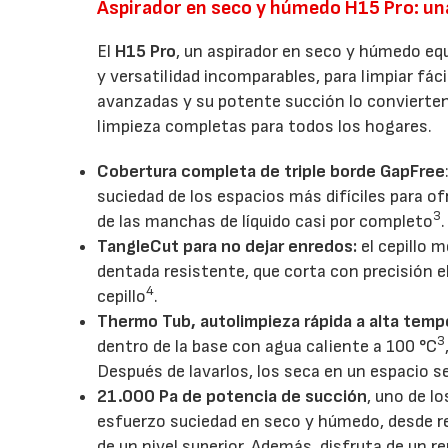
Aspirador en seco y húmedo H15 Pro: una
El
H15 Pro
, un aspirador en seco y húmedo eq
y versatilidad incomparables, para limpiar fá
avanzadas y su potente succión lo convierten 
limpieza completas para todos los hogares.
Cobertura completa de triple borde GapFree
suciedad de los espacios más difíciles para o
3
de las manchas de líquido casi por completo
.
TangleCut para no dejar enredos:
el cepillo 
dentada resistente, que corta con precisión el
4
cepillo
.
Thermo Tub, autolimpieza rápida a alta temp
3
dentro de la base con agua caliente a 100 °C
Después de lavarlos, los seca en un espacio se
21.000 Pa de potencia de succión
, uno de l
esfuerzo suciedad en seco y húmedo, desde re
de un nivel superior. Además, disfruta de un 