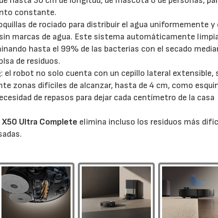
 de hasta 30 cm de longitud, de mascota o de personas, pa
ento constante.
oquillas de rociado para distribuir el agua uniformemente y 
, sin marcas de agua. Este sistema automáticamente limpi
iminando hasta el 99% de las bacterias con el secado medi
olsa de residuos.
g
: el robot no solo cuenta con un cepillo lateral extensible, 
te zonas difíciles de alcanzar, hasta de 4 cm, como esqui
ecesidad de repasos para dejar cada centímetro de la casa
l X50 Ultra Complete
elimina incluso los residuos más difíc
sadas.