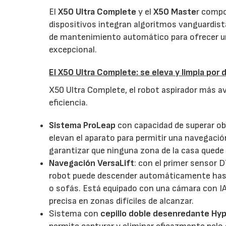
El
X50 Ultra Complete
y el
X50 Maste
r compo
dispositivos integran algoritmos vanguardis
de mantenimiento automático para ofrecer una
excepcional.
El X50 Ultra Complete: se eleva y limpia por 
X50 Ultra Complete, el robot aspirador más a
eficiencia.
Sistema ProLeap
con capacidad de superar o
elevan el aparato para permitir una navegació
garantizar que ninguna zona de la casa quede 
Navegación VersaLift
: con el primer sensor D
robot puede descender automáticamente has
o sofás. Está equipado con una cámara con IA
precisa en zonas difíciles de alcanzar.
Sistema con
cepillo doble desenredante Hy