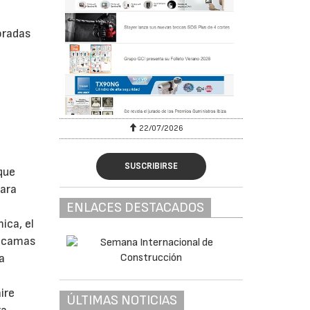
oradas
a
22/07/2026
SUSCRIBIRSE
que
para
ENLACES DESTACADOS
ica, el
, camas
a
ire
ÚLTIMAS NOTICIAS