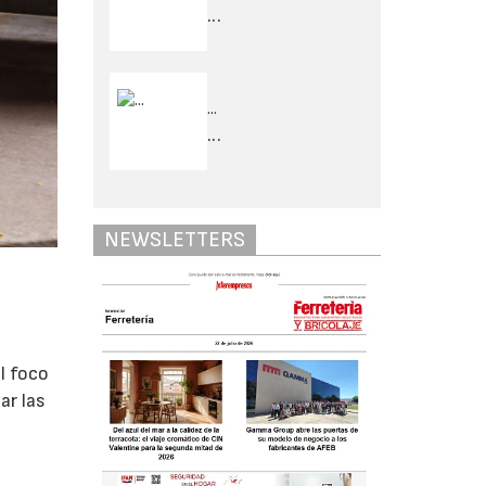
...
...
...
NEWSLETTERS
l foco
ar las
r