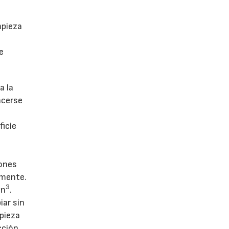
mpieza
e
a la
acerse
ficie
iones
lmente.
3
in
.
iar sin
mpieza
cción.