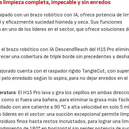
 limpieza completa, impecable y sin enredos
uipado con un brazo robótico con IA, ofrece potencia de li
cil y eficazmente suciedad húmeda y seca. Sus funciones
en uno de los líderes en el sector, que ofrece soluciones d
: el brazo robótico con IA DescendReach del H15 Pro elimin
frecer una cobertura de triple borde sin precedentes y desh
mejorado cuenta con el raspador rígido TangleCut, con super
 pelo enredado según lo aspira, para no dejar enredos en el
eratura
: El H15 Pro lava y gira los cepillos en ambas direcc
, como si fuera una bañera, para eliminar la grasa más fáci
llado con aire caliente a 90 °C a alta velocidad en solo 5 m
os líderes en el sector: una succión excepcional permite limp
siduos finos hasta restos incrustados, para lograr una li
rendimiento de 180° en horizontal sin perder potencia de su