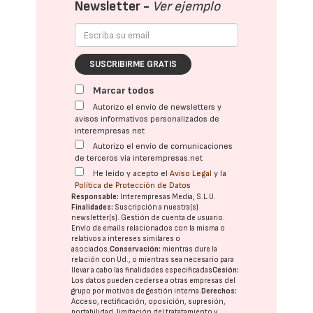
Newsletter -
Ver ejemplo
SUSCRIBIRME GRATIS
Marcar todos
Autorizo el envío de newsletters y
avisos informativos personalizados de
interempresas.net
Autorizo el envío de comunicaciones
de terceros vía interempresas.net
He leído y acepto el
Aviso Legal
y la
Política de Protección de Datos
Responsable:
Interempresas Media, S.L.U.
Finalidades:
Suscripción a nuestra(s)
newsletter(s). Gestión de cuenta de usuario.
Envío de emails relacionados con la misma o
relativos a intereses similares o
asociados.
Conservación:
mientras dure la
relación con Ud., o mientras sea necesario para
llevar a cabo las finalidades especificadas
Cesión:
Los datos pueden cederse a otras
empresas del
grupo
por motivos de gestión interna.
Derechos:
Acceso, rectificación, oposición, supresión,
portabilidad, limitación del tratatamiento y