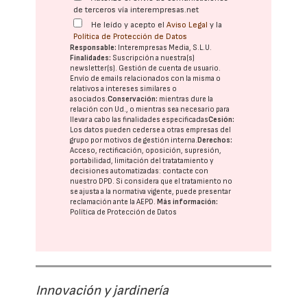
de terceros vía interempresas.net
He leído y acepto el
Aviso Legal
y la
Política de Protección de Datos
Responsable:
Interempresas Media, S.L.U.
Finalidades:
Suscripción a nuestra(s)
newsletter(s). Gestión de cuenta de usuario.
Envío de emails relacionados con la misma o
relativos a intereses similares o
asociados.
Conservación:
mientras dure la
relación con Ud., o mientras sea necesario para
llevar a cabo las finalidades especificadas
Cesión:
Los datos pueden cederse a otras
empresas del
grupo
por motivos de gestión interna.
Derechos:
Acceso, rectificación, oposición, supresión,
portabilidad, limitación del tratatamiento y
decisiones automatizadas:
contacte con
nuestro DPD
. Si considera que el tratamiento no
se ajusta a la normativa vigente, puede presentar
reclamación ante la
AEPD
.
Más información:
Política de Protección de Datos
Innovación y jardinería