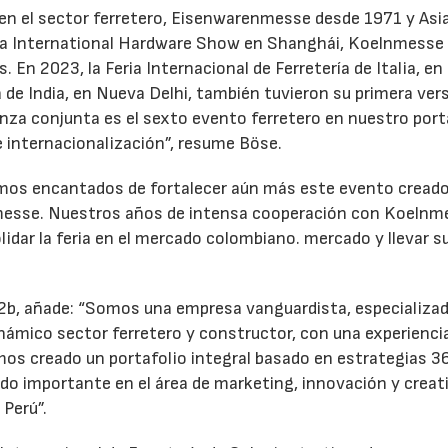
en el sector ferretero, Eisenwarenmesse desde 1971 y Asi
ina International Hardware Show en Shanghái, Koelnmesse
 En 2023, la Feria Internacional de Ferretería de Italia, en
a de India, en Nueva Delhi, también tuvieron su primera ver
nza conjunta es el sexto evento ferretero en nuestro port
e internacionalización”, resume Böse.
22/07/2026
29/07/2026
amos encantados de fortalecer aún más este evento creado
messe. Nuestros años de intensa cooperación con Koelnm
idar la feria en el mercado colombiano. mercado y llevar s
2b, añade: “Somos una empresa vanguardista, especializad
ámico sector ferretero y constructor, con una experiencia
os creado un portafolio integral basado en estrategias 3
ado importante en el área de marketing, innovación y creat
 Perú”.