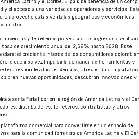
América Latina y el Caribe. El país se beneficia de un compl
d y el acceso a una variedad de operadores y servicios. Est
etero aproveche estas ventajas geográficas y económicas,
el sector.
rramientas y ferreterías proyecta unos ingresos que alca
a tasa de crecimiento anual del 2,68% hasta 2028. Este
clara: el creciente interés de los consumidores colombia
ón, lo que a su vez impulsa la demanda de herramientas y
rretero responde a las tendencias, ofreciendo una platafor
 exploren nuevas oportunidades, descubran innovaciones y
a a ser la feria líder en la región de América Latina y el Car
dores, distribuidores, ferreteros, contratistas y otros
oren.
a plataforma comercial para convertirse en un espacio de
ivos para la comunidad ferretera de América Latina y El Car