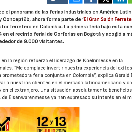
 el panorama de las ferias industriales en América Latin
y Concept2b, ahora forma parte de ‘
El Gran Salón Ferrete
tor ferretero en Colombia. La primera feria bajo esta nu
24 en el recinto ferial de Corferias en Bogotá y acogió a m
ededor de 9.000 visitantes.
a en la región refuerza el liderazgo de Koelnmesse en la
nales. “Me complace invertir nuestra experiencia del exito
prometedora feria conjunta en Colombia”, explica Gerald 
r a nuestros clientes en el mercado latinoamericano y cr
y en el extranjero. Una situación absolutamente beneficios
tes de Eisenwarenmesse ya han expresado su interés en el 