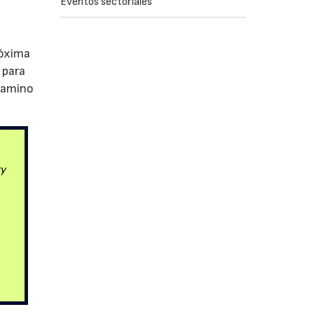
Eventos sectoriales
róxima
 para
camino
ty