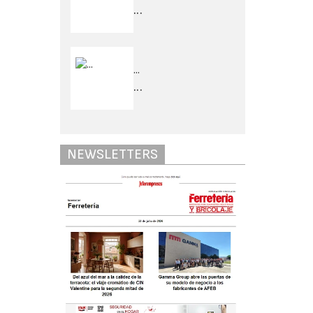
...
...
...
NEWSLETTERS