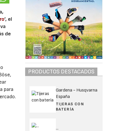
a,
ro
’, el
eva
ás de
so
PRODUCTOS DESTACADOS
Böse,
ear
a para
Gardena - Husqvarna
mercado.
España
TIJERAS CON
BATERÍA
...