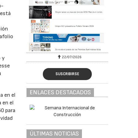
a-
 está
sión
afolio
22/07/2026
 y
esse
u
SUSCRIBIRSE
ENLACES DESTACADOS
a en el
 en el
60 para
ividad
ÚLTIMAS NOTICIAS