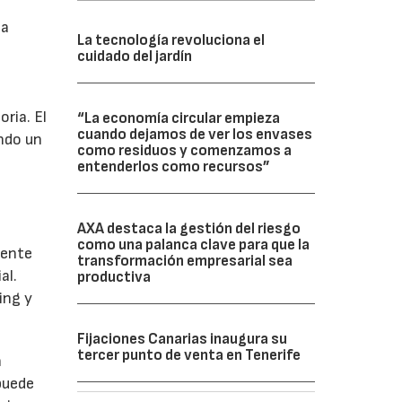
ia
La tecnología revoluciona el
cuidado del jardín
ria. El
“La economía circular empieza
cuando dejamos de ver los envases
ando un
como residuos y comenzamos a
entenderlos como recursos”
AXA destaca la gestión del riesgo
como una palanca clave para que la
mente
transformación empresarial sea
al.
productiva
ing y
Fijaciones Canarias inaugura su
tercer punto de venta en Tenerife
n
puede