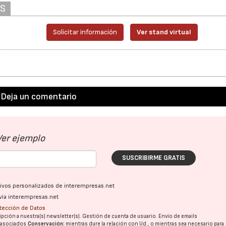
AS
Solicitar información
Ver stand virtual
Deja un comentario
Ver ejemplo
SUSCRIBIRME GRATIS
ativos personalizados de interempresas.net
vía interempresas.net
otección de Datos
pción a nuestra(s) newsletter(s). Gestión de cuenta de usuario. Envío de emails
o asociados.
Conservación:
mientras dure la relación con Ud., o mientras sea necesario para