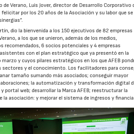
 de Verano, Luis Jover, director de Desarrollo Corporativo 
 felicitar por los 20 años de la Asociación y su labor que s
inergias”.
rtín, dio la bienvenida a los 150 ejecutivos de 82 empresas
Verano, a los que se unieron, además de los medios,
ios recomendados, 6 socios potenciales y 4 empresas
asistentes con el plan estratégico que ya presentó en la
/2026
29/07/2026
o marzo y cuyos pilares estratégicos en los que AFEB pondr
os sectores y el conocimiento. Los facilitadores para conse
: ganar tamaño sumando más asociados; conseguir mayor
olaboraciones; la automatización y transformación digital d
y portal web; desarrollar la Marca AFEB; reestructurar la
e la asociación: y mejorar el sistema de ingresos y financia