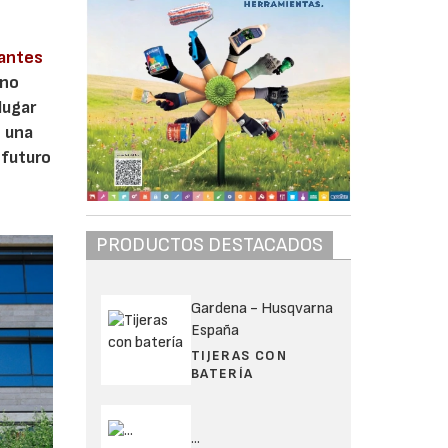
cantes
ano
lugar
n una
 futuro
PRODUCTOS DESTACADOS
Gardena - Husqvarna
España
TIJERAS CON
BATERÍA
...