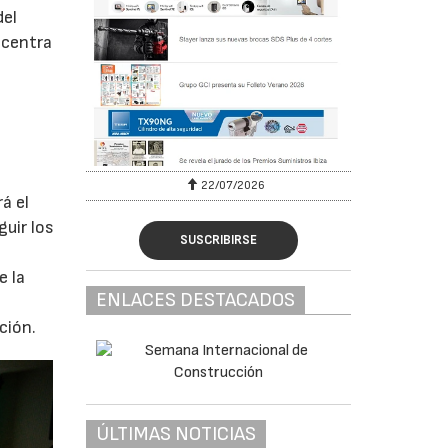
del
e centra
22/07/2026
29/07/2026
á el
guir los
SUSCRIBIRSE
e la
ENLACES DESTACADOS
ción.
ÚLTIMAS NOTICIAS