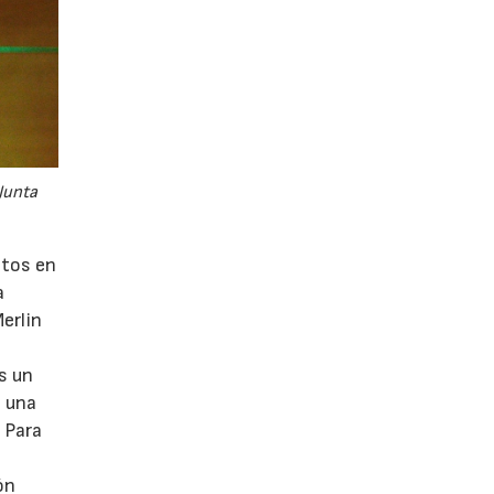
Junta
ctos en
a
erlin
s un
n una
. Para
ón