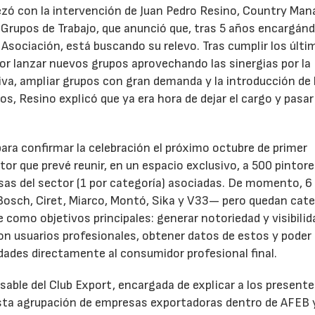
pezó con la intervención de Juan Pedro Resino, Country Man
 Grupos de Trabajo, que anunció que, tras 5 años encargán
a Asociación, está buscando su relevo. Tras cumplir los últ
por lanzar nuevos grupos aprovechando las sinergias por la
iva, ampliar grupos con gran demanda y la introducción de 
ros, Resino explicó que ya era hora de dejar el cargo y pasar
para confirmar la celebración el próximo octubre de primer
r que prevé reunir, en un espacio exclusivo, a 500 pintor
as del sector (1 por categoría) asociadas. De momento, 6
osch, Ciret, Miarco, Montó, Sika y V33— pero quedan cate
e como objetivos principales: generar notoriedad y visibilid
on usuarios profesionales, obtener datos de estos y poder
ades directamente al consumidor profesional final.
able del Club Export, encargada de explicar a los presente
sta agrupación de empresas exportadoras dentro de AFEB 