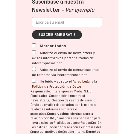
Suscríbase a nuestra
Newsletter -
Ver ejemplo
SUSCRIBIRME GRATIS
Marcar todos
Autorizo el envío de newsletters y
avisos informativos personalizados de
interempresas.net
Autorizo el envío de comunicaciones
de terceros vía interempresas.net
He leído y acepto el
Aviso Legal
y la
Política de Protección de Datos
Responsable:
Interempresas Media, S.L.U.
Finalidades:
Suscripción a nuestra(s)
newsletter(s). Gestión de cuenta de usuario.
Envío de emails relacionados con la misma o
relativos a intereses similares o
asociados.
Conservación:
mientras dure la
relación con Ud., o mientras sea necesario para
llevar a cabo las finalidades especificadas
Cesión:
Los datos pueden cederse a otras
empresas del
grupo
por motivos de gestión interna.
Derechos: