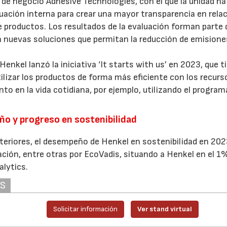
d de negocio Adhesive Technologies, con el que la unidad ha
uación interna para crear una mayor transparencia en rela
e productos. Los resultados de la evaluación forman parte 
ia nuevas soluciones que permitan la reducción de emisione
nkel lanzó la iniciativa ‘It starts with us’ en 2023, que t
ilizar los productos de forma más eficiente con los recurs
o en la vida cotidiana, por ejemplo, utilizando el progra
o y progreso en sostenibilidad
teriores, el desempeño de Henkel en sostenibilidad en 20
cación, entre otras por EcoVadis, situando a Henkel en el 1
alytics.
AS
Solicitar información
Ver stand virtual