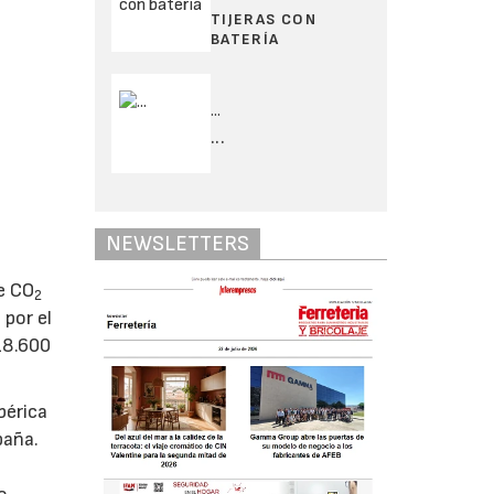
TIJERAS CON
BATERÍA
...
...
NEWSLETTERS
de CO
2
 por el
18.600
bérica
paña.