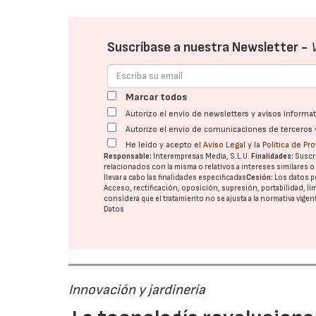
Suscríbase a nuestra Newsletter -
Marcar todos
Autorizo el envío de newsletters y avisos inform
Autorizo el envío de comunicaciones de terceros 
He leído y acepto el
Aviso Legal
y la
Política de Pr
Responsable:
Interempresas Media, S.L.U.
Finalidades:
Suscri
relacionados con la misma o relativos a intereses similares 
llevar a cabo las finalidades especificadas
Cesión:
Los datos p
Acceso, rectificación, oposición, supresión, portabilidad, l
considera que el tratamiento no se ajusta a la normativa vige
Datos
Innovación y jardinería