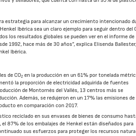
ivos y selladores, que cuenta con hasta un 95% de plástic
stra estrategia para alcanzar un crecimiento intencionado 
enkel Ibérica sea un claro ejemplo para seguir dentro del
os los resultados globales se pueden ver en el informe de
de 1992, hace más de 30 años”, explica Elisenda Ballester
kel Ibérica.
22/07/2026
29/07/2026
ales de CO
en la producción en un 61% por tonelada métric
2
entó la proporción de electricidad adquirida de fuentes
producción de Montornès del Vallès, 13 centros más se
ducción. Además, se redujeron en un 17% las emisiones de
roducto en comparación con 2017.
stico reciclado en sus envases de bienes de consumo hast
, el 87% de los embalajes de Henkel están diseñados para
continuado sus esfuerzos para proteger los recursos natura