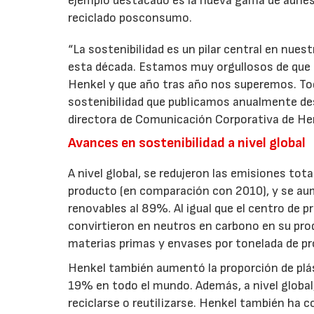
ejemplo destacado es la nueva gama de adhes
reciclado posconsumo.
“La sostenibilidad es un pilar central en nue
esta década. Estamos muy orgullosos de que H
Henkel y que año tras año nos superemos. Tod
sostenibilidad que publicamos anualmente des
directora de Comunicación Corporativa de Hen
Avances en sostenibilidad a nivel global
A nivel global, se redujeron las emisiones tot
producto (en comparación con 2010), y se aum
renovables al 89%. Al igual que el centro de 
convirtieron en neutros en carbono en su pro
materias primas y envases por tonelada de p
Henkel también aumentó la proporción de plá
19% en todo el mundo. Además, a nivel global
reciclarse o reutilizarse. Henkel también ha 