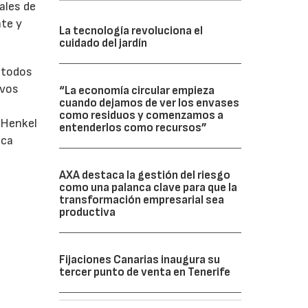
ales de
nte y
La tecnología revoluciona el
cuidado del jardín
n todos
ivos
“La economía circular empieza
cuando dejamos de ver los envases
como residuos y comenzamos a
 Henkel
entenderlos como recursos”
ica
AXA destaca la gestión del riesgo
como una palanca clave para que la
transformación empresarial sea
productiva
Fijaciones Canarias inaugura su
tercer punto de venta en Tenerife