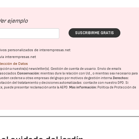
Ver ejemplo
SUSCRIBIRME GRATIS
ativos personalizados de interempresas.net
vía interempresas.net
otección de Datos
pción a nuestra(s) newsletter(s). Gestión de cuenta de usuario. Envío de emails
o asociados.
Conservación:
mientras dure la relación con Ud., o mientras sea necesario para
ueden cederse a otras
empresas del grupo
por motivos de gestión interna.
Derechos:
imitación del tratatamiento y decisiones automatizadas:
contacte con nuestro DPD
. Si
nte, puede presentar reclamación ante la
AEPD
.
Más información:
Política de Protección de