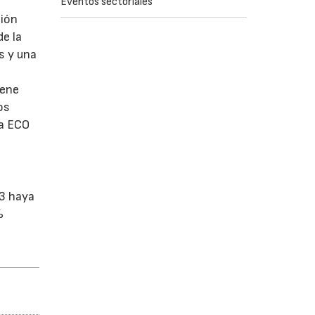
Eventos sectoriales
ción
de la
s y una
iene
os
ma ECO
23 haya
%