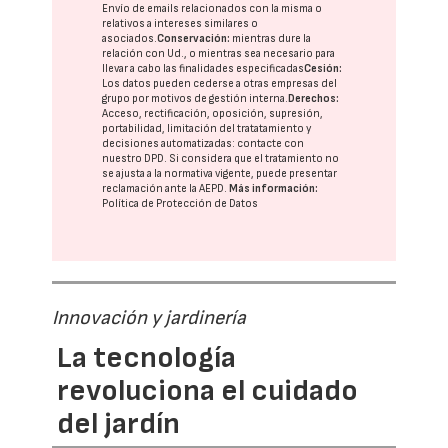
Envío de emails relacionados con la misma o
relativos a intereses similares o
asociados.
Conservación:
mientras dure la
relación con Ud., o mientras sea necesario para
llevar a cabo las finalidades especificadas
Cesión:
Los datos pueden cederse a otras
empresas del
grupo
por motivos de gestión interna.
Derechos:
Acceso, rectificación, oposición, supresión,
portabilidad, limitación del tratatamiento y
decisiones automatizadas:
contacte con
nuestro DPD
. Si considera que el tratamiento no
se ajusta a la normativa vigente, puede presentar
reclamación ante la
AEPD
.
Más información:
Política de Protección de Datos
Innovación y jardinería
La tecnología
revoluciona el cuidado
del jardín