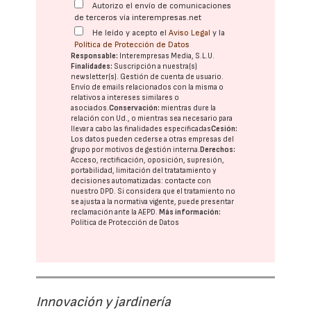
Autorizo el envío de comunicaciones
de terceros vía interempresas.net
He leído y acepto el
Aviso Legal
y la
Política de Protección de Datos
Responsable:
Interempresas Media, S.L.U.
Finalidades:
Suscripción a nuestra(s)
newsletter(s). Gestión de cuenta de usuario.
Envío de emails relacionados con la misma o
relativos a intereses similares o
asociados.
Conservación:
mientras dure la
relación con Ud., o mientras sea necesario para
llevar a cabo las finalidades especificadas
Cesión:
Los datos pueden cederse a otras
empresas del
grupo
por motivos de gestión interna.
Derechos:
Acceso, rectificación, oposición, supresión,
portabilidad, limitación del tratatamiento y
decisiones automatizadas:
contacte con
nuestro DPD
. Si considera que el tratamiento no
se ajusta a la normativa vigente, puede presentar
reclamación ante la
AEPD
.
Más información:
Política de Protección de Datos
Innovación y jardinería