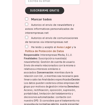
SUSCRIBIRME GRATIS
Marcar todos
Autorizo el envío de newsletters y
avisos informativos personalizados de
interempresas.net
Autorizo el envío de comunicaciones
de terceros vía interempresas.net
He leído y acepto el
Aviso Legal
y la
Política de Protección de Datos
Responsable:
Interempresas Media, S.L.U.
Finalidades:
Suscripción a nuestra(s)
newsletter(s). Gestión de cuenta de usuario.
Envío de emails relacionados con la misma o
relativos a intereses similares o
asociados.
Conservación:
mientras dure la
relación con Ud., o mientras sea necesario para
llevar a cabo las finalidades especificadas
Cesión:
Los datos pueden cederse a otras
empresas del
grupo
por motivos de gestión interna.
Derechos:
Acceso, rectificación, oposición, supresión,
portabilidad, limitación del tratatamiento y
decisiones automatizadas:
contacte con
nuestro DPD
. Si considera que el tratamiento no
se ajusta a la normativa vigente, puede presentar