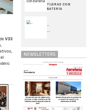
TIJERAS CON
BATERÍA
...
...
 de
V33
,
ativos,
NEWSLETTERS
el
édéric