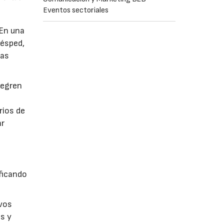
Eventos sectoriales
 En una
césped,
tas
tegren
rios de
ar
ficando
evos
s y