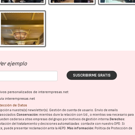
29/07/2026
22/07/20
Ver ejemplo
SUSCRIBIRME GRATIS
ativos personalizados de interempresas.net
vía interempresas.net
otección de Datos
pción a nuestra(s) newsletter(s). Gestión de cuenta de usuario. Envío de emails
o asociados.
Conservación:
mientras dure la relación con Ud., o mientras sea necesario para
ueden cederse a otras
empresas del grupo
por motivos de gestión interna.
Derechos:
imitación del tratatamiento y decisiones automatizadas:
contacte con nuestro DPD
. Si
nte, puede presentar reclamación ante la
AEPD
.
Más información:
Política de Protección de