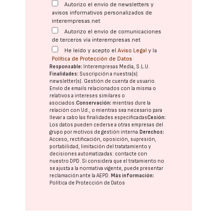
Autorizo el envío de newsletters y
avisos informativos personalizados de
interempresas.net
Autorizo el envío de comunicaciones
de terceros vía interempresas.net
He leído y acepto el
Aviso Legal
y la
Política de Protección de Datos
Responsable:
Interempresas Media, S.L.U.
Finalidades:
Suscripción a nuestra(s)
newsletter(s). Gestión de cuenta de usuario.
Envío de emails relacionados con la misma o
relativos a intereses similares o
asociados.
Conservación:
mientras dure la
relación con Ud., o mientras sea necesario para
llevar a cabo las finalidades especificadas
Cesión:
Los datos pueden cederse a otras
empresas del
grupo
por motivos de gestión interna.
Derechos:
Acceso, rectificación, oposición, supresión,
portabilidad, limitación del tratatamiento y
decisiones automatizadas:
contacte con
nuestro DPD
. Si considera que el tratamiento no
se ajusta a la normativa vigente, puede presentar
reclamación ante la
AEPD
.
Más información:
Política de Protección de Datos