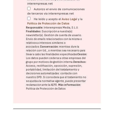
interempresas.net
Autorizo el envío de comunicaciones
de terceros vía interempresas.net
He leído y acepto el
Aviso Legal
y la
Política de Protección de Datos
Responsable:
Interempresas Media, S.L.U.
Finalidades:
Suscripción a nuestra(s)
newsletter(s). Gestión de cuenta de usuario.
Envío de emails relacionados con la misma o
relativos a intereses similares o
asociados.
Conservación:
mientras dure la
relación con Ud., o mientras sea necesario para
llevar a cabo las finalidades especificadas
Cesión:
Los datos pueden cederse a otras
empresas del
grupo
por motivos de gestión interna.
Derechos:
Acceso, rectificación, oposición, supresión,
portabilidad, limitación del tratatamiento y
decisiones automatizadas:
contacte con
nuestro DPD
. Si considera que el tratamiento no
se ajusta a la normativa vigente, puede presentar
reclamación ante la
AEPD
.
Más información:
Política de Protección de Datos