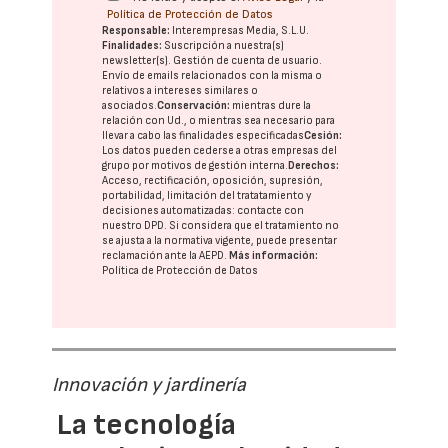
Política de Protección de Datos
Responsable:
Interempresas Media, S.L.U.
Finalidades:
Suscripción a nuestra(s)
newsletter(s). Gestión de cuenta de usuario.
Envío de emails relacionados con la misma o
relativos a intereses similares o
asociados.
Conservación:
mientras dure la
relación con Ud., o mientras sea necesario para
llevar a cabo las finalidades especificadas
Cesión:
Los datos pueden cederse a otras
empresas del
grupo
por motivos de gestión interna.
Derechos:
Acceso, rectificación, oposición, supresión,
portabilidad, limitación del tratatamiento y
decisiones automatizadas:
contacte con
nuestro DPD
. Si considera que el tratamiento no
se ajusta a la normativa vigente, puede presentar
reclamación ante la
AEPD
.
Más información:
Política de Protección de Datos
Innovación y jardinería
La tecnología