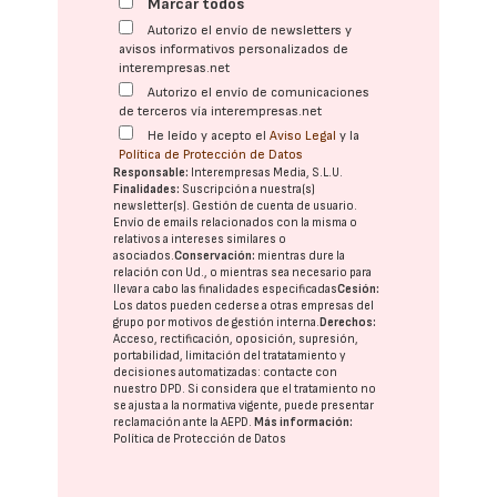
Marcar todos
Autorizo el envío de newsletters y
avisos informativos personalizados de
interempresas.net
Autorizo el envío de comunicaciones
de terceros vía interempresas.net
He leído y acepto el
Aviso Legal
y la
Política de Protección de Datos
Responsable:
Interempresas Media, S.L.U.
Finalidades:
Suscripción a nuestra(s)
newsletter(s). Gestión de cuenta de usuario.
Envío de emails relacionados con la misma o
relativos a intereses similares o
asociados.
Conservación:
mientras dure la
relación con Ud., o mientras sea necesario para
llevar a cabo las finalidades especificadas
Cesión:
Los datos pueden cederse a otras
empresas del
grupo
por motivos de gestión interna.
Derechos:
Acceso, rectificación, oposición, supresión,
portabilidad, limitación del tratatamiento y
decisiones automatizadas:
contacte con
nuestro DPD
. Si considera que el tratamiento no
se ajusta a la normativa vigente, puede presentar
reclamación ante la
AEPD
.
Más información:
Política de Protección de Datos