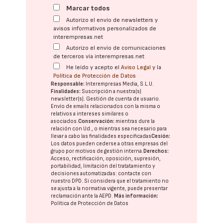
Marcar todos
Autorizo el envío de newsletters y
avisos informativos personalizados de
interempresas.net
Autorizo el envío de comunicaciones
de terceros vía interempresas.net
He leído y acepto el
Aviso Legal
y la
Política de Protección de Datos
Responsable:
Interempresas Media, S.L.U.
Finalidades:
Suscripción a nuestra(s)
newsletter(s). Gestión de cuenta de usuario.
Envío de emails relacionados con la misma o
relativos a intereses similares o
asociados.
Conservación:
mientras dure la
relación con Ud., o mientras sea necesario para
llevar a cabo las finalidades especificadas
Cesión:
Los datos pueden cederse a otras
empresas del
grupo
por motivos de gestión interna.
Derechos:
Acceso, rectificación, oposición, supresión,
portabilidad, limitación del tratatamiento y
decisiones automatizadas:
contacte con
nuestro DPD
. Si considera que el tratamiento no
se ajusta a la normativa vigente, puede presentar
reclamación ante la
AEPD
.
Más información:
Política de Protección de Datos