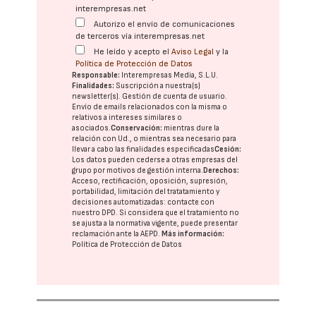
interempresas.net
Autorizo el envío de comunicaciones
de terceros vía interempresas.net
He leído y acepto el
Aviso Legal
y la
Política de Protección de Datos
Responsable:
Interempresas Media, S.L.U.
Finalidades:
Suscripción a nuestra(s)
newsletter(s). Gestión de cuenta de usuario.
Envío de emails relacionados con la misma o
relativos a intereses similares o
asociados.
Conservación:
mientras dure la
relación con Ud., o mientras sea necesario para
llevar a cabo las finalidades especificadas
Cesión:
Los datos pueden cederse a otras
empresas del
grupo
por motivos de gestión interna.
Derechos:
Acceso, rectificación, oposición, supresión,
portabilidad, limitación del tratatamiento y
decisiones automatizadas:
contacte con
nuestro DPD
. Si considera que el tratamiento no
se ajusta a la normativa vigente, puede presentar
reclamación ante la
AEPD
.
Más información:
Política de Protección de Datos