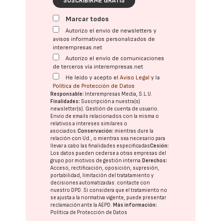
SUSCRIBIRME GRATIS
Marcar todos
Autorizo el envío de newsletters y
avisos informativos personalizados de
interempresas.net
Autorizo el envío de comunicaciones
de terceros vía interempresas.net
He leído y acepto el
Aviso Legal
y la
Política de Protección de Datos
Responsable:
Interempresas Media, S.L.U.
Finalidades:
Suscripción a nuestra(s)
newsletter(s). Gestión de cuenta de usuario.
Envío de emails relacionados con la misma o
relativos a intereses similares o
asociados.
Conservación:
mientras dure la
relación con Ud., o mientras sea necesario para
llevar a cabo las finalidades especificadas
Cesión:
Los datos pueden cederse a otras
empresas del
grupo
por motivos de gestión interna.
Derechos:
Acceso, rectificación, oposición, supresión,
portabilidad, limitación del tratatamiento y
decisiones automatizadas:
contacte con
nuestro DPD
. Si considera que el tratamiento no
se ajusta a la normativa vigente, puede presentar
reclamación ante la
AEPD
.
Más información:
Política de Protección de Datos